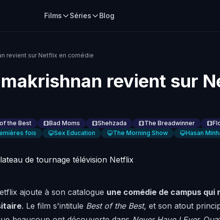
Films
Séries
Blog
n revient sur Netflix en comédie
amakrishnan revient sur Ne
of the Best
Bad Moms
Shehzada
The Breadwinner
Fl
emières fois
Sex Education
The Morning Show
Hasan Minha
tflix ajoute à son catalogue
une comédie de campus qui 
itaire
. Le film s'intitule
Best of the Best
, et son atout princi
 que beaucoup ont découverte dans
Never Have I Ever
. Qua