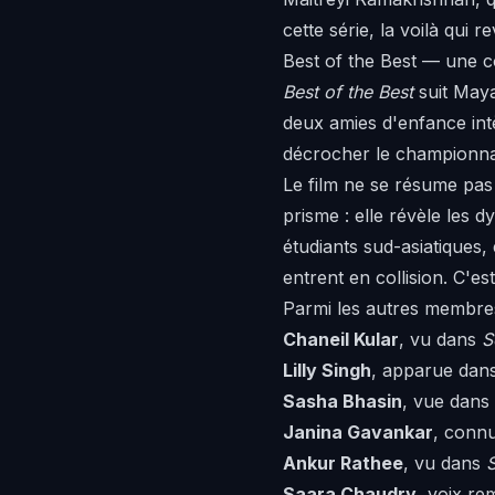
cette série, la voilà qui
Best of the Best — une 
Best of the Best
suit May
deux amies d'enfance intè
décrocher le championnat 
Le film ne se résume pas 
prisme : elle révèle les 
étudiants sud-asiatiques, 
entrent en collision. C'e
Parmi les autres membres
Chaneil Kular
, vu dans
S
Lilly Singh
, apparue dan
Sasha Bhasin
, vue dans
Janina Gavankar
, conn
Ankur Rathee
, vu dans
Saara Chaudry
, voix r