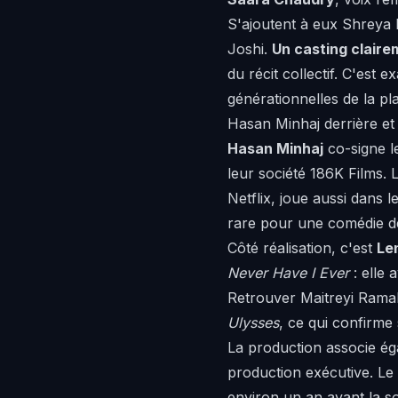
S'ajoutent à eux Shreya
Joshi.
Un casting clair
du récit collectif. C'est
générationnelles de la pl
Hasan Minhaj derrière et
Hasan Minhaj
co-signe l
leur société 186K Films.
Netflix, joue aussi dans 
rare pour une comédie 
Côté réalisation, c'est
Le
Never Have I Ever
: elle 
Retrouver Maitreyi Ramak
Ulysses
, ce qui confirme
La production associe é
production exécutive. Le 
environ un an avant la so