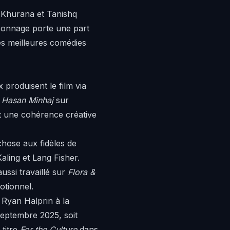
 Khurana et Tanishq
sonnage porte une part
les meilleures comédies
produisent le film via
h Hasan Minhaj
sur
et une cohérence créative
hose aux fidèles de
Kaling et Lang Fisher.
ssi travaillé sur
Flora &
otionnel.
 Ryan Halprin à la
septembre 2025, soit
 titre
For the Culture
dans