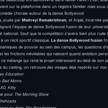
 revient sur la plateforme dans un registre familier mais sou
comédie chorale autour de la danse Bollywood
a, jouée par
Maitreyi Ramakrishnan
, et Anjali, incarnée p
grent l'équipe de danse Bollywood fusion de leur université 
national. Sauf que la compétition s'avère bien plus rude qu'
à un récit sportif classique.
La danse Bollywood fusion
fo
dynamiques de pouvoir au sein des campus, les questions d'id
et les frictions inévitables qui naissent quand ambition per
st ce mélange qui rend le projet intéressant au-delà de son p
 du casting, on retrouve des visages déjà repérés sur nos 
ex Education
s
Bad Moms
XO, Kitty
ue pour
The Morning Show
Shehzada
emarquée dans
The Breadwinner