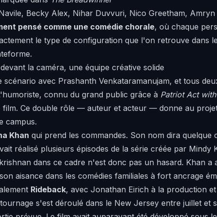
 Navile, Becky Alex, Nihar Duvvuri, Nico Greetham, Amryn
ement pensé comme une comédie chorale
, où chaque per
 exactement le type de configuration que l'on retrouve dans 
ateforme.
 devant la caméra, une équipe créative solide
e scénario avec Prashanth Venkataramanujam, et tous deux 
 L'humoriste, connu du grand public grâce à
Patriot Act wit
le film. Ce double rôle — auteur et acteur — donne au proj
de campus.
na Khan
qui prend les commandes. Son nom dira quelque c
avait réalisé plusieurs épisodes de la série créée par Mindy 
rishnan dans ce cadre n'est donc pas un hasard. Khan a au
 son aisance dans les comédies familiales à fort ancrage ém
galement
Rideback
, avec Jonathan Eirich à la production et
tournage s'est déroulé dans le New Jersey entre juillet et 
rtie prévue. Le film avait auparavant été développé sous le