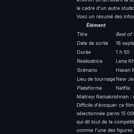
le cadre d'un autre studio
Voici un résumé des infor
Élément
Titre
Best of 
Date de sortie
18 sept
Durée
1 h 50
Réalisatrice
Lena K
Scénario
Hasan M
Lieu de tournage
New Jer
Plateforme
Netflix
Maitreyi Ramakrishnan : d
Difficile d'évoquer ce fi
sélectionnée parmi 15 0
qui dit tout de la compétit
comme l'une des figures 