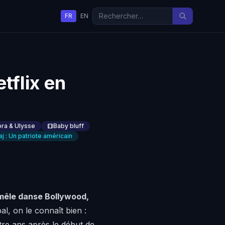
FR
EN
tflix en
ora & Ulysse
Baby bluff
j : Un patriote américain
mêle danse Bollywood,
pal, on le connaît bien :
tre ans après le début de