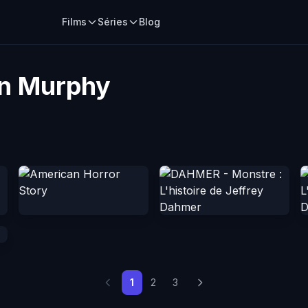
Films
Séries
Blog
an Murphy
1
2
3