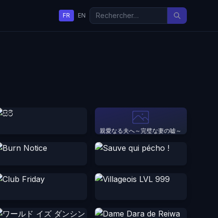
FR
EN
親愛なる夫へ～完璧な妻の嘘～