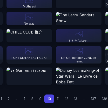
Muthassi
No way
おちたらおわり
FUN!FUN!FANTASTICS 祭
Ein Ort, der sich Zuhause
nennt
1
2
...
7
8
9
10
11
12
13
...
137
138