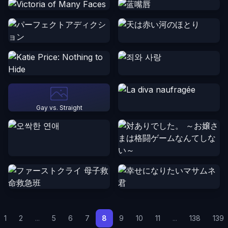
Gay vs. Straight
1
2
...
5
6
7
8
9
10
11
...
138
139