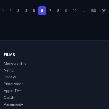
1
2
3
4
5
6
7
8
9
10
...
160
161
FILMS
Meilleurs films
Netflix
Disney+
Prime Video
Apple TV+
Canal+
Paramount+