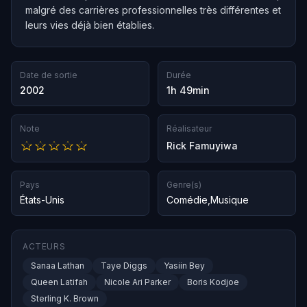
malgré des carrières professionnelles très différentes et
leurs vies déjà bien établies.
Date de sortie
Durée
2002
1h 49min
Note
Réalisateur
Rick Famuyiwa
Pays
Genre(s)
États-Unis
Comédie
,
Musique
ACTEURS
Sanaa Lathan
Taye Diggs
Yasiin Bey
Queen Latifah
Nicole Ari Parker
Boris Kodjoe
Sterling K. Brown