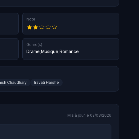
Note
Genre(s)
Drame
,
Musique
,
Romance
ish Chaudhary
Iravati Harshe
Mis à jour le 02/08/2026