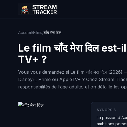
Accueil
/
Films
/
चाँद मेरा दिल
Le film
चाँद मेरा दिल
est-i
TV+ ?
Vous vous demandez si Le film चाँद मेरा दिल (2026) 
Disney+, Prime ou AppleTV+ ? Chez Stream Tracker,
responsabilités de l’âge adulte, et on détaille les 
SYNOPSIS
La passion d'Aar
ambitions perso