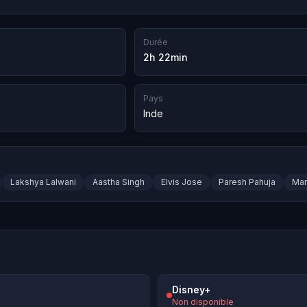
Durée
2h 22min
Pays
Inde
Lakshya Lalwani
Aastha Singh
Elvis Jose
Paresh Pahuja
Man
Disney+
Non disponible