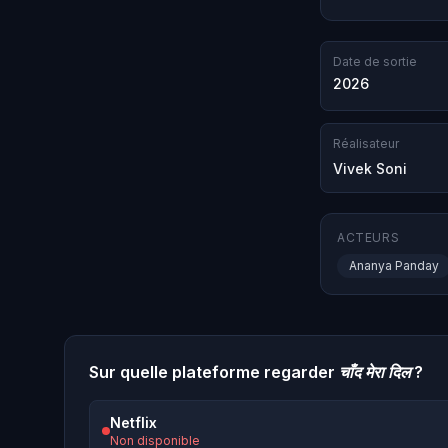
Date de sortie
2026
Réalisateur
Vivek Soni
ACTEURS
Ananya Panday
Sur quelle plateforme regarder
चाँद मेरा दिल
?
Netflix
Non disponible