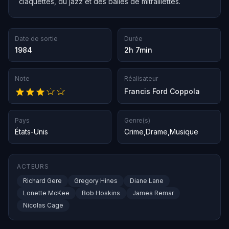
claquettes, du jazz et des balles de mitraillettes.
Date de sortie
Durée
1984
2h 7min
Note
Réalisateur
Francis Ford Coppola
Pays
Genre(s)
États-Unis
Crime
,
Drame
,
Musique
ACTEURS
Richard Gere
Gregory Hines
Diane Lane
Lonette McKee
Bob Hoskins
James Remar
Nicolas Cage