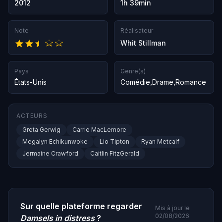
2012
1h 39min
Note
Réalisateur
Whit Stillman
Pays
Genre(s)
États-Unis
Comédie
,
Drame
,
Romance
ACTEURS
Greta Gerwig
Carrie MacLemore
Megalyn Echikunwoke
Lio Tipton
Ryan Metcalf
Jermaine Crawford
Caitlin FitzGerald
Sur quelle plateforme regarder
Mis à jour le
02/08/2026
Damsels in distress
?