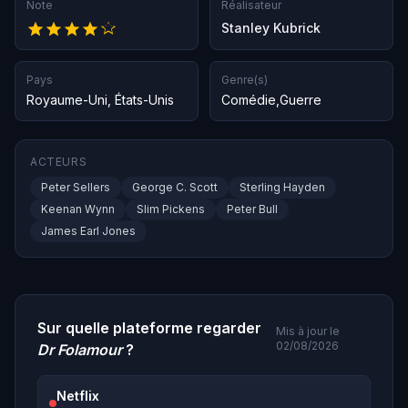
Note
Réalisateur
Stanley Kubrick
Pays
Genre(s)
Royaume-Uni
,
États-Unis
Comédie
,
Guerre
ACTEURS
Peter Sellers
George C. Scott
Sterling Hayden
Keenan Wynn
Slim Pickens
Peter Bull
James Earl Jones
Sur quelle plateforme regarder
Mis à jour le
02/08/2026
Dr Folamour
?
Netflix