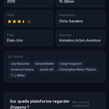
2010
1h 38min
Note
Réalisateur
Chris Sanders
Pays
Genre(s)
États-Unis
Animation
,
Action
,
Aventure
ACTEURS
Jay Baruchel
Gerard Butler
Craig Ferguson
America Ferrera
Jonah Hill
Christopher Mintz-Plasse
T.J. Miller
Sur quelle plateforme regarder
Mis à jour le
02/08/2026
Dragons
?