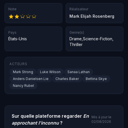
Note
Réalisateur
Mark Elijah Rosenberg
Pays
Genre(s)
États-Unis
Drame
,
Science-Fiction
,
Thriller
ACTEURS
Mark Strong
Luke Wilson
Sanaa Lathan
Anders Danielsen Lie
Charles Baker
Bettina Skye
Nancy Rubel
Sur quelle plateforme regarder
En
Mis à jour le
02/08/2026
approchant l'inconnu
?