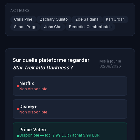
ACTEURS
Chris Pine
Zachary Quinto
Zoe Saldaña
Karl Urban
Simon Pegg
John Cho
Benedict Cumberbatch
Sur quelle plateforme regarder
Mis à jour le
02/08/2026
Star Trek Into Darkness
?
Netflix
Non disponible
Disney+
Non disponible
Prime Video
Disponible — loc. 2.99 EUR / achat 5.99 EUR