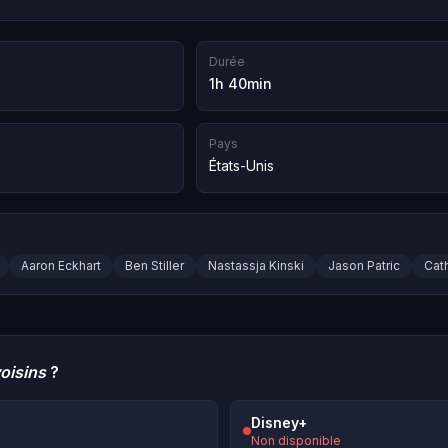
Durée
1h 40min
Pays
États-Unis
Aaron Eckhart
Ben Stiller
Nastassja Kinski
Jason Patric
Cat
oisins
?
Disney+
Non disponible