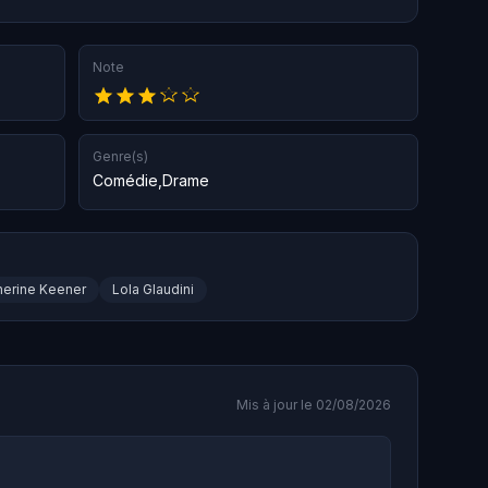
Note
Genre(s)
Comédie
,
Drame
herine Keener
Lola Glaudini
Mis à jour le 02/08/2026