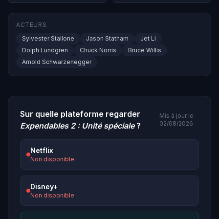
ACTEURS
Sylvester Stallone
Jason Statham
Jet Li
Dolph Lundgren
Chuck Norris
Bruce Willis
Arnold Schwarzenegger
Sur quelle plateforme regarder
Mis à jour le
02/08/2026
Expendables 2 : Unité spéciale
?
Netflix
Non disponible
Disney+
Non disponible