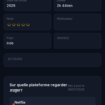
Date de sortie
Durée
2026
2h 44min
Note
Réalisateur
Pays
Genre(s)
Inde
ACTEURS
Sur quelle plateforme regarder
Mis à jour le
08/07/2026
ਸਤਲੁਜ
?
Netflix