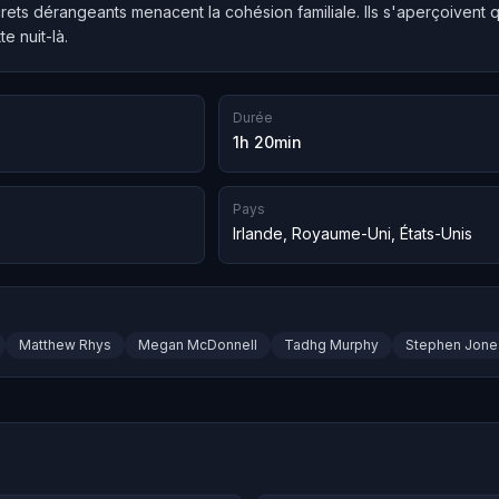
ets dérangeants menacent la cohésion familiale. Ils s'aperçoivent qu
e nuit-là.
Durée
1h 20min
Pays
Irlande
,
Royaume-Uni
,
États-Unis
Matthew Rhys
Megan McDonnell
Tadhg Murphy
Stephen Jone