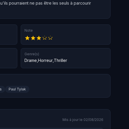
'ils pourraient ne pas être les seuls à parcourir
Note
Genre(s)
Drame
,
Horreur
,
Thriller
s
Paul Tylak
Mis à jour le 02/08/2026