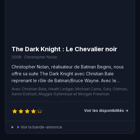
The Dark Knight : Le Chevalier noir
2008 · Christopher Nolan
Christopher Nolan, réalisateur de Batman Begins, nous
offre sa suite The Dark Knight avec Christian Bale
reprenant le rôle de Batman/Bruce Wayne. Avec le
soutien du Lieutenant de police Jim Gordon et du
Avec Christian Bale, Heath Ledger, Michael Caine, Gary Oldman,
Procureur Harvey Dent, notre héros décide d'éliminer
Aaron Eckhart, Maggie Gyllenhaal et Morgan Freeman
définitivement toutes les organisations criminelles de
Gotham. Cette coopération se révèle fructueuse jusqu'à
Voir les disponibilités →
ce qu'un nouveau criminel de génie fasse son
apparition, surnommé "Le Joker", qui plongera la ville
Voir la bande-annonce
dans le chaos. Heath Ledger incarne cet antagoniste
sinistre, alors qu'Aaron Eckhart joue le rôle de Dent et