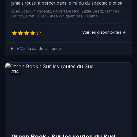
jamais réussi à percer dans le milieu du spectacle et sa
vie devient de plus en plus monotone. Avec le temps, il
Avec Joaquin Phoenix, Robert De Niro, Zazie Beetz, Frances
sombre dans la folie jusqu'à qu'il devienne le Joker, un
Conroy, Brett Cullen, Shea Whigham et Bill Camp
personnage maléfique et terrifiant.
Voir les disponibilités →
Voir la bande-annonce
#14
Green Book : Sur les routes du Sud