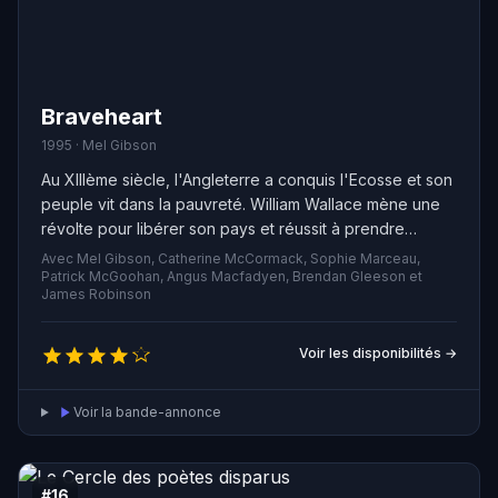
Braveheart
1995 · Mel Gibson
Au XIIIème siècle, l'Angleterre a conquis l'Ecosse et son
peuple vit dans la pauvreté. William Wallace mène une
révolte pour libérer son pays et réussit à prendre
possession de plusieurs châteaux. Malheureusement,
Avec Mel Gibson, Catherine McCormack, Sophie Marceau,
les nobles écossais ne soutiennent pas la cause de leur
Patrick McGoohan, Angus Macfadyen, Brendan Gleeson et
James Robinson
héros et le trahissent à deux reprises…
Voir les disponibilités →
Voir la bande-annonce
#16