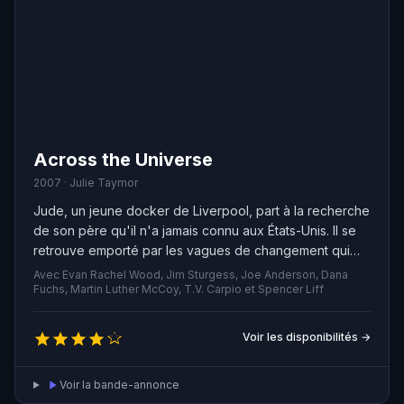
Across the Universe
2007 · Julie Taymor
Jude, un jeune docker de Liverpool, part à la recherche
de son père qu'il n'a jamais connu aux États-Unis. Il se
retrouve emporté par les vagues de changement qui
transforment le pays. Jude tombe amoureux de Lucy,
Avec Evan Rachel Wood, Jim Sturgess, Joe Anderson, Dana
qui rejoint le mouvement anti-guerre en pleine
Fuchs, Martin Luther McCoy, T.V. Carpio et Spencer Liff
expansion. Alors que le nombre de victimes augmente
au Vietnam, les tensions politiques à la maison
Voir les disponibilités →
deviennent incontrôlables et les amoureux maudits se
retrouvent dans un monde psychédélique devenu fou.
Voir la bande-annonce