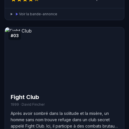
qui a abandonné son innocence. Son amour est au-delà
de son intelligence…
Voir la bande-annonce
#03
Fight Club
1999 · David Fincher
Après avoir sombré dans la solitude et la misère, un
homme sans nom trouve refuge dans un club secret
appelé Fight Club. Ici, il participe à des combats brutaux