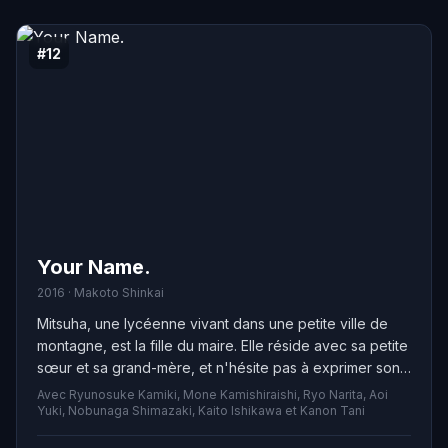
#12
Your Name.
2016 · Makoto Shinkai
Mitsuha, une lycéenne vivant dans une petite ville de
montagne, est la fille du maire. Elle réside avec sa petite
sœur et sa grand-mère, et n'hésite pas à exprimer son
manque d'intérêt pour les rituels shinto ou les
Avec Ryunosuke Kamiki, Mone Kamishiraishi, Ryo Narita, Aoi
campagnes électorales de son père. Aspirant à quitter
Yuki, Nobunaga Shimazaki, Kaito Ishikawa et Kanon Tani
cette localité ennuyeuse, elle rêve de partir pour la