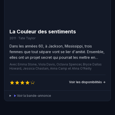
La Couleur des sentiments
2011 · Tate Taylor
Dans les années 60, à Jackson, Mississippi, trois
femmes que tout sépare vont se lier d'amitié. Ensemble,
elles ont un projet secret qui pourrait les mettre en
danger : écrire un livre qui bouleverse les conventions
Avec Emma Stone, Viola Davis, Octavia Spencer, Bryce Dallas
sociales de leur époque. Malgré les obstacles, leur
Howard, Jessica Chastain, Anna Camp et Ahna O'Reilly
solidarité va grandir et elles auront le courage de défier
l'ordre établi et de confronter les résistants du
Voir les disponibilités →
changement dans leur ville.
Voir la bande-annonce