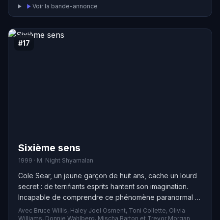
Voir la bande-annonce
#17
Sixième sens
1999 · M. Night Shyamalan
Cole Sear, un jeune garçon de huit ans, cache un lourd
secret : de terrifiants esprits hantent son imagination.
Incapable de comprendre ce phénomène paranormal et
traumatisé par ses visions, Cole sombre dans une peur
Avec Bruce Willis, Haley Joel Osment, Toni Collette, Olivia
constante et refuse de partager son secret avec
Williams, Donnie Wahlberg, Mischa Barton et Trevor Morgan