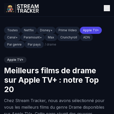
Toutes
Netflix
Disney+
Prime Video
Apple TV+
Canal+
Paramount+
Max
Crunchyroll
ADN
Par genre
Par pays
/ drame
Apple TV+
Meilleurs films de drame
sur Apple TV+ : notre Top
20
Chez Stream Tracker, nous avons sélectionné pour
vous les meilleurs films du genre Drame disponibles
sur Apple TV+. Cette page réunit des œuvres