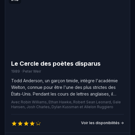
Le Cercle des poètes disparus
1989 · Peter Weir
Todd Anderson, un garçon timide, intègre l'académie
Welton, connue pour être l'une des plus strictes des
États-Unis. Pendant les cours de lettres anglaises, il
rencontre M. Keating, un professeur qui enseigne d'une
Avec Robin Williams, Ethan Hawke, Robert Sean Leonard, Gale
manière différente, en encourageant ses élèves à
Hansen, Josh Charles, Dylan Kussman et Allelon Ruggiero
penser par eux-mêmes et à briser les conventions
sociales. Cette rencontre change non seulement la vie
Voir les disponibilités →
de Todd, mais aussi celle de ses amis.