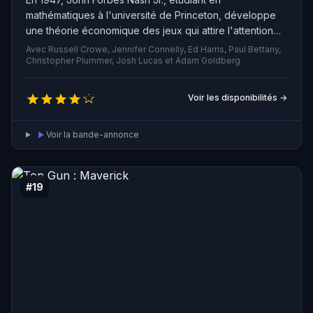
mathématiques à l'université de Princeton, développe
une théorie économique des jeux qui attire l'attention
du Département de la Défense américain. Nash est alors
Avec Russell Crowe, Jennifer Connelly, Ed Harris, Paul Bettany,
chargé d'aider secrètement les États-Unis en
Christopher Plummer, Josh Lucas et Adam Goldberg
décryptant les messages secrets des espions russes
dans la presse. Cette mission est menacée par la
Voir les disponibilités →
présence d'agents ennemis qui surveillent Nash, le
forçant à tout risquer pour compléter la mission, mettant
Voir la bande-annonce
ainsi en péril sa vie de couple avec Alicia. Cependant,
personne ne croit en lui.
#19