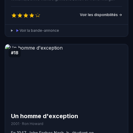
quiconque, à l'exception de son psychologue pour
enfants. Ensemble, ils vont chercher à comprendre
Voir les disponibilités →
l'origine de ces apparitions et découvriront une vérité
bouleversante et inexpliquée.
Voir la bande-annonce
#18
Un homme d'exception
2001 · Ron Howard
En 1947, John Forbes Nash Jr., étudiant en