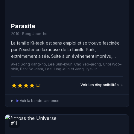
Parasite
2019 · Bong Joon-ho
La famille Ki-taek est sans emploi et se trouve fascinée
par l'existence luxueuse de la famille Park,
extrêmement aisée. Suite à un événement imprévu,
leurs destins se trouvent entrelacés dans une affaire
Avec Song Kang-ho, Lee Sun-kyun, Cho Yeo-jeong, Choi Woo-
insolite, dont aucune des deux familles n'a
shik, Park So-dam, Lee Jung-eun et Jang Hye-jin
connaissance.
Voir les disponibilités →
Voir la bande-annonce
#11