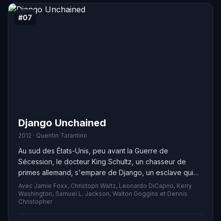
#07
Django Unchained
2012 · Quentin Tarantino
Au sud des États-Unis, peu avant la Guerre de
Sécession, le docteur King Schultz, un chasseur de
primes allemand, s'empare de Django, un esclave qui
pourrait l'aider à capturer les frères meurtriers Brittle.
Avec Jamie Foxx, Christoph Waltz, Leonardo DiCaprio, Kerry
Schultz promet à Django de lui assurer sa liberté une
Washington, Samuel L. Jackson, Walton Goggins et Dennis
Christopher
fois que les Brittle sont capturés, qu'ils soient vivants ou
morts. Tout au long de leur chasse dangereuse des