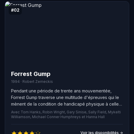
Maggie Gyllenhaal celui de Rachel Dawes. Gary Oldman,
Michael Caine et Morgan Freeman figurent également
#02
au casting en tant que Gordon, Alfred et Lucius Fox. De
plus, Batman se retrouve face à un dilemme crucial,
oscillant entre être un héros ou un assassin.
Forrest Gump
1994 · Robert Zemeckis
Pendant une période de trente ans mouvementée,
Forrest Gump traverse une multitude d'épreuves qui le
mènent de la condition de handicapé physique à celle
de vedette du football, de héros du Vietnam à
Avec Tom Hanks, Robin Wright, Gary Sinise, Sally Field, Mykelti
empereur de la crevette, de la célébration par la Maison
Williamson, Michael Conner Humphreys et Hanna Hall
Blanche à l'union avec son âme sœur. Forrest incarne
une ère révolue, un homme simple dans une Amérique
Voir les disponibilités →