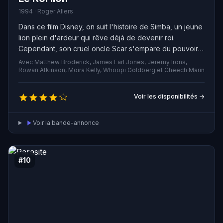
1994 · Roger Allers
Dans ce film Disney, on suit l'histoire de Simba, un jeune
lion plein d'ardeur qui rêve déjà de devenir roi.
Cependant, son cruel oncle Scar s'empare du pouvoir,
évinçant ainsi Simba de sa place légitime. Celui-ci
Avec Matthew Broderick, James Earl Jones, Jeremy Irons,
décide alors de profiter de la vie avec ses étranges
Rowan Atkinson, Moira Kelly, Whoopi Goldberg et Cheech Marin
amis Timon et Pumbaa, oubliant ainsi ses responsabilités
royales. Mais le moment arrive où il doit faire face à son
Voir les disponibilités →
destin, affronter Scar, et reprendre sa place dans la
Grande Roue de la Vie.
Voir la bande-annonce
#10