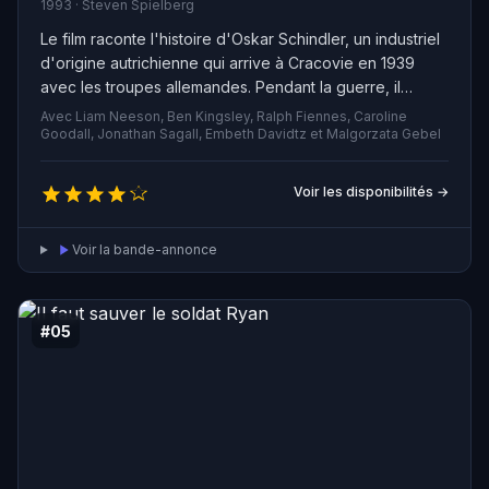
1993 · Steven Spielberg
Le film raconte l'histoire d'Oskar Schindler, un industriel
d'origine autrichienne qui arrive à Cracovie en 1939
avec les troupes allemandes. Pendant la guerre, il
protège des Juifs en les faisant travailler dans sa
Avec Liam Neeson, Ben Kingsley, Ralph Fiennes, Caroline
fabrique. En 1944, il sauve 800 hommes et 300 femmes
Goodall, Jonathan Sagall, Embeth Davidtz et Malgorzata Gebel
du camp d'extermination d'Auschwitz-Birkenau.
Voir les disponibilités →
Voir la bande-annonce
#05