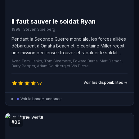
Il faut sauver le soldat Ryan
1998 · Steven Spielberg
Pendant la Seconde Guerre mondiale, les forces alliées
débarquent à Omaha Beach et le capitaine Miller reçoit
une mission périlleuse : trouver et rapatrier le soldat
James Ryan, dont les trois frères ont été tués au combat
Avec Tom Hanks, Tom Sizemore, Edward Burns, Matt Damon,
en l'espace de quelques jours. Avec son escouade,
Barry Pepper, Adam Goldberg et Vin Diesel
Miller doit pénétrer les lignes ennemies pour retrouver
le soldat. Cependant, en cours de mission, l'escouade
Voir les disponibilités →
commence à s'interroger sur la pertinence de risquer la
vie de huit hommes pour retrouver un seul. Entre doutes
Voir la bande-annonce
et rebondissements, cette mission s'annonce pleine de
danger et d'émotion.
#06