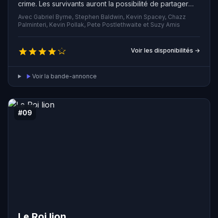
crime. Les survivants auront la possibilité de partager
une somme de 91 millions de dollars en récompense.
Avec Gabriel Byrne, Stephen Baldwin, Kevin Spacey, Chazz
Palminteri, Kevin Pollak, Pete Postlethwaite et Suzy Amis
Voir les disponibilités →
Voir la bande-annonce
#09
Le Roi lion