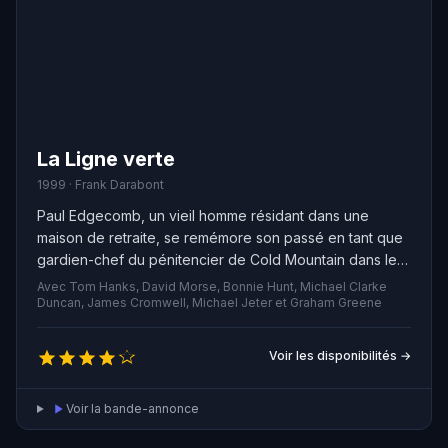
La Ligne verte
1999 · Frank Darabont
Paul Edgecomb, un vieil homme résidant dans une
maison de retraite, se remémore son passé en tant que
gardien-chef du pénitencier de Cold Mountain dans les
années 1930. Sa mission était de superviser les
Avec Tom Hanks, David Morse, Bonnie Hunt, Michael Clarke
exécutions des condamnés à mort et de leur offrir un
Duncan, James Cromwell, Michael Jeter et Graham Greene
certain confort lors de leurs derniers instants. Parmi les
prisonniers se trouvait John Coffey, un homme imposant
Voir les disponibilités →
accusé du viol et du meurtre de deux fillettes. Alors qu'il
sympathise avec le condamné, Edgecomb découvre
Voir la bande-annonce
que Coffey possède des dons surprenants. Des liens
profonds se tissent entre les deux hommes.