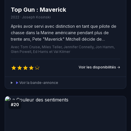
Top Gun : Maverick
2022 · Joseph Kosinski
Après avoir servi avec distinction en tant que pilote de
chasse dans la Marine américaine pendant plus de
trente ans, Pete "Maverick" Mitchell décide de
poursuivre sa passion en tant que pilote d'essai.
Avec Tom Cruise, Miles Teller, Jennifer Connelly, Jon Hamm,
Refusant de passer à un grade supérieur, il est chargé
Glen Powell, Ed Harris et Val Kilmer
de former une équipe de jeunes diplômés de l'école
Top Gun pour une mission spéciale hors du commun. Au
Voir les disponibilités →
cours de cette mission, il fait la rencontre de Bradley
"Rooster" Bradshaw, le fils de son défunt ami et
Voir la bande-annonce
navigateur, Nick "Goose" Bradshaw. Tourmenté par des
souvenirs du passé et confronté à un avenir incertain,
Maverick devra faire face à ses pires peurs et prendre
des décisions qui demanderont de grands sacrifices.
#20