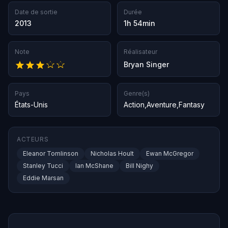
Date de sortie
Durée
2013
1h 54min
Note
Réalisateur
Bryan Singer
Pays
Genre(s)
États-Unis
Action
,
Aventure
,
Fantasy
ACTEURS
Eleanor Tomlinson
Nicholas Hoult
Ewan McGregor
Stanley Tucci
Ian McShane
Bill Nighy
Eddie Marsan