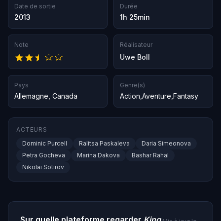
Date de sortie
Durée
2013
1h 25min
Note
Réalisateur
Uwe Boll
Pays
Genre(s)
Allemagne
,
Canada
Action
,
Aventure
,
Fantasy
ACTEURS
Dominic Purcell
Ralitsa Paskaleva
Daria Simeonova
Petra Gocheva
Marina Dakova
Bashar Rahal
Nikolai Sotirov
Sur quelle plateforme regarder
King