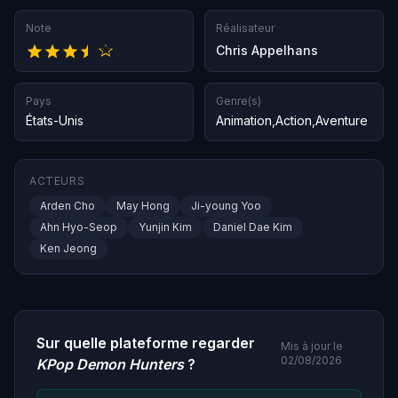
Note
Réalisateur
Chris Appelhans
Pays
Genre(s)
États-Unis
Animation
,
Action
,
Aventure
ACTEURS
Arden Cho
May Hong
Ji-young Yoo
Ahn Hyo-Seop
Yunjin Kim
Daniel Dae Kim
Ken Jeong
Sur quelle plateforme regarder
Mis à jour le
02/08/2026
KPop Demon Hunters
?