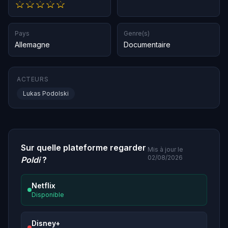
Pays
Genre(s)
Allemagne
Documentaire
ACTEURS
Lukas Podolski
Sur quelle plateforme regarder
Mis à jour le
02/08/2026
Poldi
?
Netflix
Disponible
Disney+