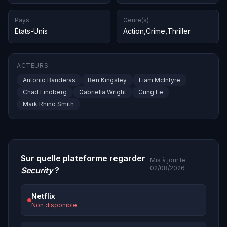
Pays
Genre(s)
États-Unis
Action
,
Crime
,
Thriller
ACTEURS
Antonio Banderas
Ben Kingsley
Liam McIntyre
Chad Lindberg
Gabriella Wright
Cung Le
Mark Rhino Smith
Sur quelle plateforme regarder
Mis à jour le
02/08/2026
Security
?
Netflix
Non disponible