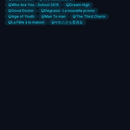
Who Are You - School 2015
Dream High
Good Doctor
Degrassi : La nouvelle promo
Age of Youth
Man To man
The Third Charm
La Fête à la maison
やれたかも委員会