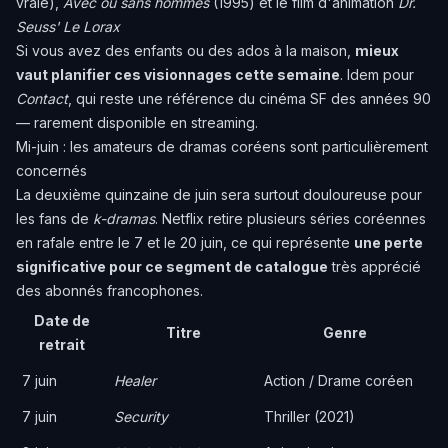
vraie),
Avec ou sans hommes
(1995) et le film d'animation
Dr.
Seuss' Le Lorax
Si vous avez des enfants ou des ados à la maison,
mieux
vaut planifier ces visionnages cette semaine
. Idem pour
Contact
, qui reste une référence du cinéma SF des années 90
— rarement disponible en streaming.
Mi-juin : les amateurs de dramas coréens sont particulièrement
concernés
La deuxième quinzaine de juin sera surtout douloureuse pour
les fans de
k-dramas
. Netflix retire plusieurs séries coréennes
en rafale entre le 7 et le 20 juin, ce qui représente
une perte
significative pour ce segment de catalogue
très apprécié
des abonnés francophones.
Date de
Titre
Genre
retrait
7 juin
Healer
Action / Drame coréen
7 juin
Security
Thriller (2021)