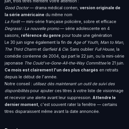
juin, trois titres méritent votre attention :
Good Doctor
— drama médical coréen,
version originale de
la série américaine
du même nom
La Forêt
— mini-série française policière, sobre et efficace
Degrassi : La nouvelle promo
— série adolescente en 4
saisons,
référence du genre
pour toute une génération
Le 30 juin signe également la fin de
Age of Youth
,
Man to Man
,
The Third Charm
et
Garfield & Cie
. Sans oublier
Full House
, la
comédie coréenne de 2004, qui part le 22 juin, ou la mini-série
japonaise
The Could've-Gone-All-the-Way Committee
le 21 juin.
Ce mois est clairement l'un des plus chargés
en retraits
depuis le début de l'année.
Notre conseil :
utilisez dès maintenant un outil de suivi des
disponibilités
pour ajouter ces titres à votre liste de visionnage
et recevoir une alerte avant leur suppression.
Attendre le
dernier moment
, c'est souvent rater la fenêtre — certains
titres disparaissent même avant la date annoncée.