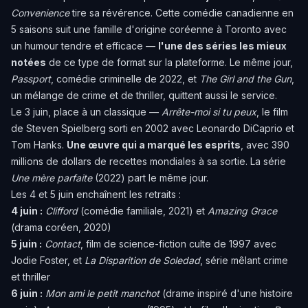
Convenience
tire sa révérence. Cette comédie canadienne en
5 saisons suit une famille d'origine coréenne à Toronto avec
un humour tendre et efficace —
l'une des séries les mieux
notées
de ce type de format sur la plateforme. Le même jour,
Passport
, comédie criminelle de 2022, et
The Girl and the Gun
,
un mélange de crime et de thriller, quittent aussi le service.
Le 3 juin, place à un classique —
Arrête-moi si tu peux
, le film
de Steven Spielberg sorti en 2002 avec Leonardo DiCaprio et
Tom Hanks.
Une œuvre qui a marqué les esprits
, avec 390
millions de dollars de recettes mondiales à sa sortie. La série
Une mère parfaite
(2022) part le même jour.
Les 4 et 5 juin enchaînent les retraits :
4 juin :
Clifford
(comédie familiale, 2021) et
Amazing Grace
(drama coréen, 2020)
5 juin :
Contact
, film de science-fiction culte de 1997 avec
Jodie Foster, et
La Disparition de Soledad
, série mêlant crime
et thriller
6 juin :
Mon ami le petit manchot
(drame inspiré d'une histoire