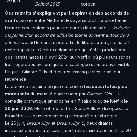
20 juin
School 2015
coréen
Ces retraits s'expliquent par l'expiration des accords de
droits
passés entre Netflix et les ayants droit. La plateforme
licencie ces contenus pour une durée déterminée —
la durée
moyenne d'un accord de diffusion tourne souvent autour de 3
à 5 ans
. Quand le contrat prend fin, le titre disparaît, même s'il
reste populaire. C'est exactement ce qui s'était produit
lors
des retraits massifs d'avril 2024 sur Netflix
, où plusieurs séries
très regardées avaient quitté le catalogue sans préavis visible.
Fin juin : Gilmore Girls et d'autres immanquables tirent leur
révérence
La dernière semaine de juin concentre
les départs les plus
marquants du mois
. À commencer par
Gilmore Girls
— la
comédie dramatique américaine en 7 saisons quitte Netflix le
30 juin 2026
. Mère et fille, café à Stars Hollow, dialogues au
kilomètre — un univers entier qui disparaît du catalogue.
Le 26 juin,
Dream High
et
Dream High 2
, deux dramas
musicaux coréens très suivis, sont retirés simultanément. Le 29