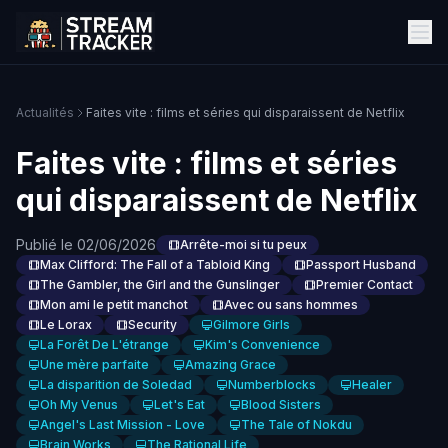
Actualités
Faites vite : films et séries qui disparaissent de Netflix
Faites vite : films et séries
qui disparaissent de Netflix
Publié le 02/06/2026
Arrête-moi si tu peux
Max Clifford: The Fall of a Tabloid King
Passport Husband
The Gambler, the Girl and the Gunslinger
Premier Contact
Mon ami le petit manchot
Avec ou sans hommes
Le Lorax
Security
Gilmore Girls
La Forêt De L'étrange
Kim's Convenience
Une mère parfaite
Amazing Grace
La disparition de Soledad
Numberblocks
Healer
Oh My Venus
Let's Eat
Blood Sisters
Angel's Last Mission - Love
The Tale of Nokdu
Brain Works
The Rational Life