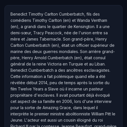
Benedict Timothy Carlton Cumberbatch, fils des
comédiens Timothy Carlton (en) et Wanda Ventham
(en), a grandi dans le quartier de Kensington. Il a une
demi-sœur, Tracy Peacock, née de l'union entre sa
mère et James Tabernacle. Son grand-père, Henry
Carlton Cumberbatch (en), était un officier supérieur de
marine des deux guerres mondiales. Son arrière grand-
père, Henry Arnold Cumberbatch (en), était consul
général de la reine Victoria en Turquie et au Liban.
Benedict Cumberbatch a des ancêtres esclavagistes.
Cette information a fait polémique quand elle a été
révélée début 2014, peu de temps après la sortie du
film Twelve Years a Slave où il incarne un pasteur
propriétaire d'esclaves. Il avait pourtant déjà évoqué
cet aspect de sa famille en 2006, lors d'une interview
pour la sortie de Amazing Grace, dans lequel il
interprète le premier ministre abolitionniste William Pitt le
Jeune. L'acteur est aussi un cousin éloigné du roi
Richard III par la comtesse Jeanne Beaufort, grand-mère