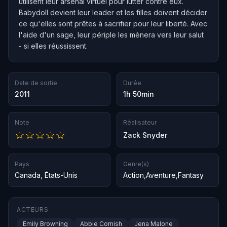
utilisent leur arsenal virtuel pour lutter contre eux.
Babydoll devient leur leader et les filles doivent décider
ce qu'elles sont prêtes à sacrifier pour leur liberté. Avec
l'aide d'un sage, leur périple les mènera vers leur salut
- si elles réussissent.
Date de sortie
Durée
2011
1h 50min
Note
Réalisateur
Zack Snyder
Pays
Genre(s)
Canada
,
États-Unis
Action
,
Aventure
,
Fantasy
ACTEURS
Emily Browning
Abbie Cornish
Jena Malone