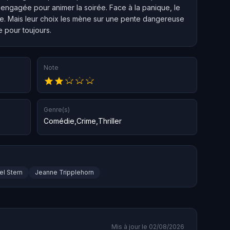
 engagée pour animer la soirée. Face à la panique, le
ce. Mais leur choix les mène sur une pente dangereuse
e pour toujours.
Note
Genre(s)
Comédie
,
Crime
,
Thriller
el Stern
Jeanne Tripplehorn
Mis à jour le 02/08/2026