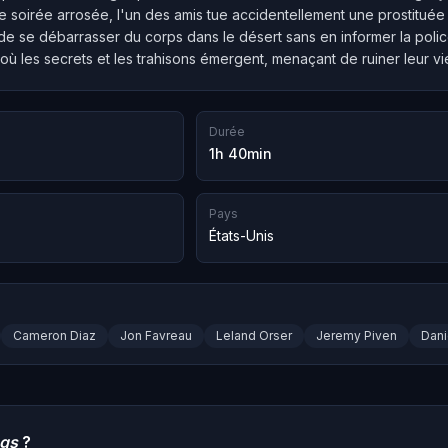
e soirée arrosée, l'un des amis tue accidentellement une prostituée
e se débarrasser du corps dans le désert sans en informer la poli
 où les secrets et les trahisons émergent, menaçant de ruiner leur vi
Durée
1h 40min
Pays
États-Unis
Cameron Diaz
Jon Favreau
Leland Orser
Jeremy Piven
Dani
ngs
?