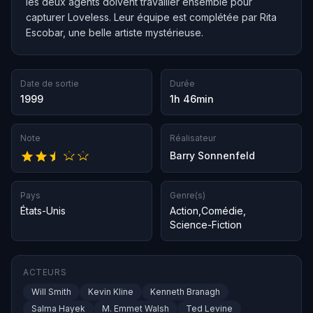
les deux agents doivent travailler ensemble pour
capturer Loveless. Leur équipe est complétée par Rita
Escobar, une belle artiste mystérieuse.
Date de sortie
Durée
1999
1h 46min
Note
Réalisateur
Barry Sonnenfeld
Pays
Genre(s)
États-Unis
Action
,
Comédie
,
Science-Fiction
ACTEURS
Will Smith
Kevin Kline
Kenneth Branagh
Salma Hayek
M. Emmet Walsh
Ted Levine