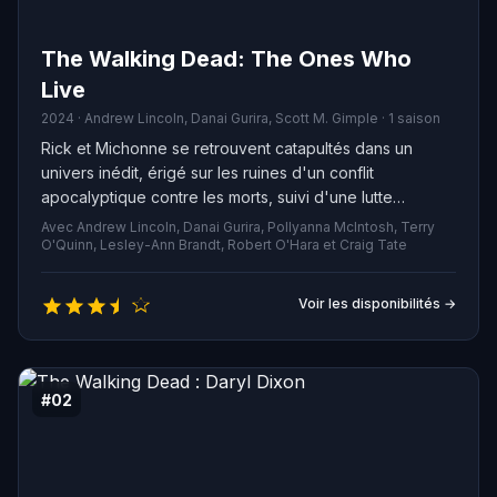
The Walking Dead: The Ones Who
Live
2024 · Andrew Lincoln, Danai Gurira, Scott M. Gimple · 1 saison
Rick et Michonne se retrouvent catapultés dans un
univers inédit, érigé sur les ruines d'un conflit
apocalyptique contre les morts, suivi d'une lutte
acharnée entre les survivants. Parviendront-ils à se
Avec Andrew Lincoln, Danai Gurira, Pollyanna McIntosh, Terry
redécouvrir et à retrouver leur essence passée au sein
O'Quinn, Lesley-Ann Brandt, Robert O'Hara et Craig Tate
de ce cadre étranger, radicalement différent de tout ce
qu'ils ont pu expérimenter auparavant ? Leur relation
Voir les disponibilités →
s'est-elle muée en hostilité, passion, vulnérabilité ou
triomphe ? En l'absence de l'autre, peuvent-ils vraiment
considérer qu'ils sont en vie ou vont-ils se rendre
compte que la zombification les a également conquis ?
#02