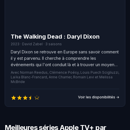
The Walking Dead : Daryl Dixon
2023 · David Zabel · 3 saisons
Daryl Dixon se retrouve en Europe sans savoir comment
il y est parvenu. Il cherche à comprendre les
événements qui l'ont conduit là et à trouver un moyen
de revenir chez lui.
Avec Norman Reedus, Clémence Poésy, Louis Puech Scigliuzzi,
Laïka Blanc-Francard, Anne Charrier, Romain Levi et Melissa
McBride
Voir les disponibilités →
Meilleures séries Apple TV+ par