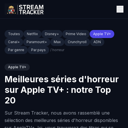
Toutes
Netflix
Disney+
Prime Video
Apple TV+
Canal+
Paramount+
Max
Crunchyroll
ADN
Par genre
Par pays
/ horreur
Apple TV+
Meilleures séries d'horreur
sur Apple TV+ : notre Top
20
Sur Stream Tracker, nous avons rassemblé une
sélection des meilleures séries d'horreur disponibles
sur AppleTV+. Ici, vous trouverez des titres qui se