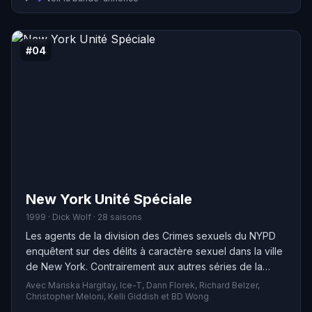
au sein de la police de Miami. La série explore les
jeunes années de Dexter Morgan, se déroulant une
quinzaine d’années avant les événements de la série
originale "Dexter" diffusée de 2006 à 2013.
#04
New York Unité Spéciale
1999 · Dick Wolf · 28 saisons
Les agents de la division des Crimes sexuels du NYPD
enquêtent sur des délits à caractère sexuel dans la ville
de New York. Contrairement aux autres séries de la
franchise "La loi et l'ordre" qui se concentrent
Avec Mariska Hargitay, Ice-T, Dann Florek, Richard Belzer,
principalement sur les enquêtes de meurtre, cette
Christopher Meloni, Kelli Giddish et BD Wong