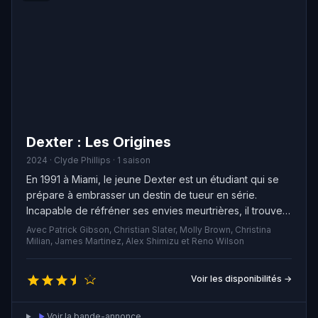
Dexter : Les Origines
2024 · Clyde Phillips · 1 saison
En 1991 à Miami, le jeune Dexter est un étudiant qui se
prépare à embrasser un destin de tueur en série.
Incapable de réfréner ses envies meurtrières, il trouve
en Harry, son père adoptif, une personne qui le
Avec Patrick Gibson, Christian Slater, Molly Brown, Christina
comprend profondément. Harry lui enseigne un code
Milian, James Martinez, Alex Shimizu et Reno Wilson
moral visant à identifier et éliminer ceux qu’il juge dignes
de mourir, tout en lui apprenant à échapper aux
Voir les disponibilités →
autorités. Cette tâche s'avère complexe pour Dexter,
qui débutera comme stagiaire dans la médecine légale
Voir la bande-annonce