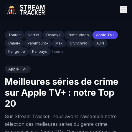
Toutes
Netflix
Disney+
Prime Video
Apple TV+
Canal+
Paramount+
Max
Crunchyroll
ADN
Par genre
Par pays
/ crime
Apple TV+
Meilleures séries de crime
sur Apple TV+ : notre Top
20
Sur Stream Tracker, nous avons rassemblé notre
sélection des meilleures séries du genre crime
disponibles sur Apple TV+. Que vous préfériez les