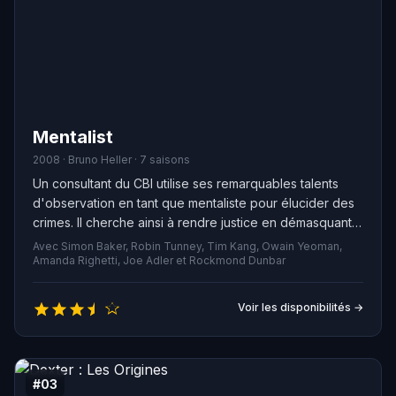
Mentalist
2008 · Bruno Heller · 7 saisons
Un consultant du CBI utilise ses remarquables talents
d'observation en tant que mentaliste pour élucider des
crimes. Il cherche ainsi à rendre justice en démasquant
le meurtrier mystérieux responsable du meurtre de sa
Avec Simon Baker, Robin Tunney, Tim Kang, Owain Yeoman,
femme et de sa fille.
Amanda Righetti, Joe Adler et Rockmond Dunbar
Voir les disponibilités →
#03