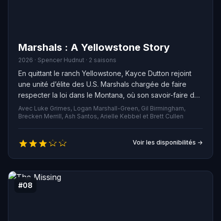
Marshals : A Yellowstone Story
2026 · Spencer Hudnut · 2 saisons
En quittant le ranch Yellowstone, Kayce Dutton rejoint
une unité d’élite des U.S. Marshals chargée de faire
respecter la loi dans le Montana, où son savoir-faire de
cow-boy et son entraînement de Navy SEAL s’avèrent
Avec Luke Grimes, Logan Marshall-Green, Gil Birmingham,
essentiels. Aux côtés de ses coéquipiers Pete Calvin,
Brecken Merrill, Ash Santos, Arielle Kebbel et Brett Cullen
Belle Skinner, Andrea Cruz et Miles Kittle, il doit concilier
le coût psychologique élevé de leur lutte contre la
Voir les disponibilités →
violence dans la région avec leurs devoirs familiaux.
Pour Kayce, cela implique notamment de protéger son
fils Tate et de préserver ses liens avec Mo et Thomas
Rainwater, issus de la réserve de Broken Rock.
#08