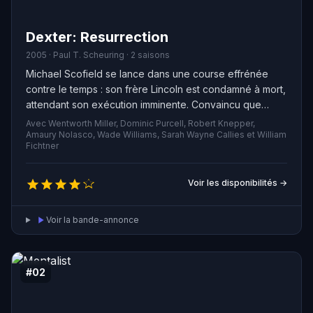
Dexter: Resurrection
2005 · Paul T. Scheuring · 2 saisons
Michael Scofield se lance dans une course effrénée
contre le temps : son frère Lincoln est condamné à mort,
attendant son exécution imminente. Convaincu que
Lincoln est innocent mais démuni face au peu de
Avec Wentworth Miller, Dominic Purcell, Robert Knepper,
recours disponibles, Michael choisit de se faire
Amaury Nolasco, Wade Williams, Sarah Wayne Callies et William
Fichtner
emprisonner volontairement à Fox River, dans le but de
planifier leur fuite de cette prison de haute sécurité.
Voir les disponibilités →
Voir la bande-annonce
#02