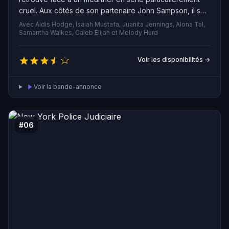
cruel. Aux côtés de son partenaire John Sampson, il se
lance dans une chasse à l'homme effrénée. Pendant ce
Avec Aldis Hodge, Isaiah Mustafa, Juanita Jennings, Alona Tal,
temps, une figure menaçante surgie du passé de Cross
Samantha Walkes, Caleb Elijah et Melody Hurd
refait surface, animée de sombres desseins.
Voir les disponibilités →
Voir la bande-annonce
#06