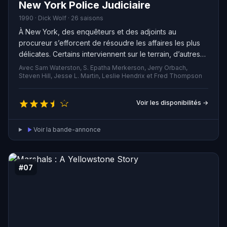
New York Police Judiciaire
1990 · Dick Wolf · 26 saisons
À New York, des enquêteurs et des adjoints au
procureur s’efforcent de résoudre les affaires les plus
délicates. Certains interviennent sur le terrain, d’autres
devant les tribunaux.
Avec Sam Waterston, S. Epatha Merkerson, Jerry Orbach,
Steven Hill, Jesse L. Martin, Leslie Hendrix et Fred Thompson
Voir les disponibilités →
Voir la bande-annonce
#07