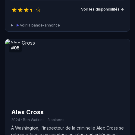
équipe traite habituellement de crimes sexuels, tels que
le viol, où la victime peut survivre et collaborer avec les
Voir les disponibilités →
autorités dans le cadre de l'enquête.
Voir la bande-annonce
#05
Alex Cross
2024 · Ben Watkins · 3 saisons
À Washington, l'inspecteur de la criminelle Alex Cross se
retrouve face à un meurtrier en série particulièrement