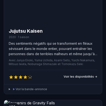
Jujutsu Kaisen
2020 · 1 saison
Des sentiments négatifs qui se transforment en fléaux
sévissant dans le monde entier, pouvant entraîner les
personnes dans de terribles malheurs et même jusqu'à
la mort. Pour exorciser ces créatures, il faut un autre
Avec Junya Enoki, Yuma Uchida, Asami Seto, Yuichi Nakamura,
fléau. Yuji Itadori, un lycéen ordinaire mais doté d'une
Mitsuo Iwata, Nobunaga Shimazaki et Tomokazu Seki
force physique hors du commun, devient lui-même un
fléau après avoir mangé un des doigts du démon à
Voir les disponibilités →
deux visages pour sauver un ami attaqué. Il partage
alors son corps avec le démon…
Voir la bande-annonce