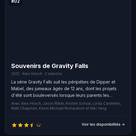
#02
Souvenirs de Gravity Falls
2012 · Alex Hirsch · 2 saisons
La série Gravity Falls suit les péripéties de Dipper et
Mabel, des jumeaux âgés de 12 ans, dont les projets
d'été sont bouleversés lorsque leurs parents les
envoient passer des vacances chez leur grand-oncle
Avec Alex Hirsch, Jason Ritter, Kristen Schaal, Linda Cardellini,
Stan à Gravity Falls.
Matt Chapman, Kevin Michael Richardson et Niki Yang
Voir les disponibilités →