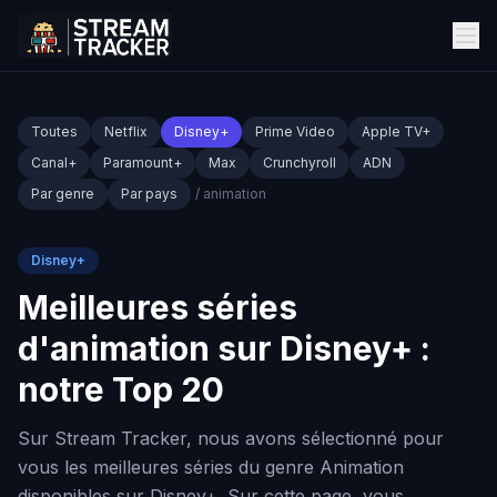
Toutes
Netflix
Disney+
Prime Video
Apple TV+
Canal+
Paramount+
Max
Crunchyroll
ADN
Par genre
Par pays
/ animation
Disney+
Meilleures séries
d'animation sur Disney+ :
notre Top 20
Sur Stream Tracker, nous avons sélectionné pour
vous les meilleures séries du genre Animation
disponibles sur Disney+. Sur cette page, vous