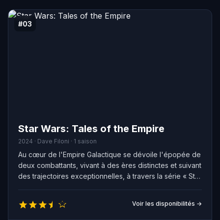
#03
Star Wars: Tales of the Empire
2024 · Dave Filoni · 1 saison
Au cœur de l'Empire Galactique se dévoile l'épopée de
deux combattants, vivant à des ères distinctes et suivant
des trajectoires exceptionnelles, à travers la série « Star
Wars : Tales of the Empire ». Morgane Elsbeth, ayant
tout perdu, se lance dans un chemin de vengeance au
Voir les disponibilités →
sein d'un empire en plein essor, tandis que Barriss
Offee, autrefois Jedi, lutte pour sa survie dans une