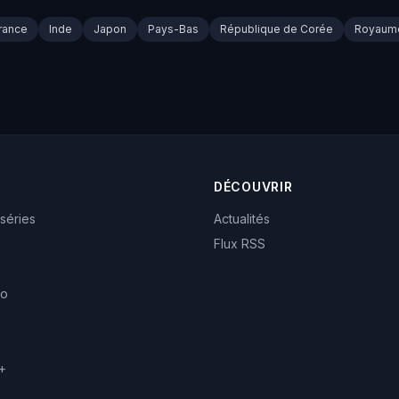
rance
Inde
Japon
Pays-Bas
République de Corée
Royaum
DÉCOUVRIR
 séries
Actualités
Flux RSS
eo
+