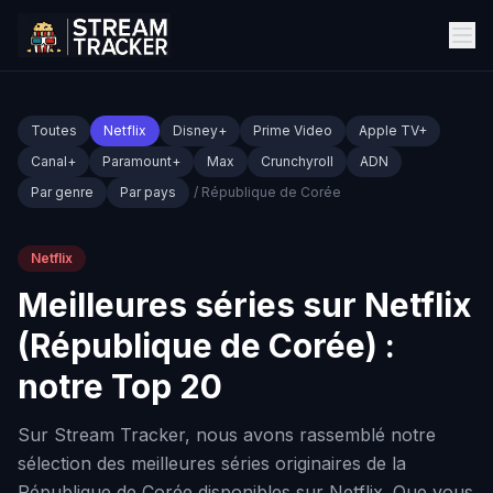
Toutes
Netflix
Disney+
Prime Video
Apple TV+
Canal+
Paramount+
Max
Crunchyroll
ADN
Par genre
Par pays
/ République de Corée
Netflix
Meilleures séries sur Netflix
(République de Corée) :
notre Top 20
Sur Stream Tracker, nous avons rassemblé notre
sélection des meilleures séries originaires de la
République de Corée disponibles sur Netflix. Que vous