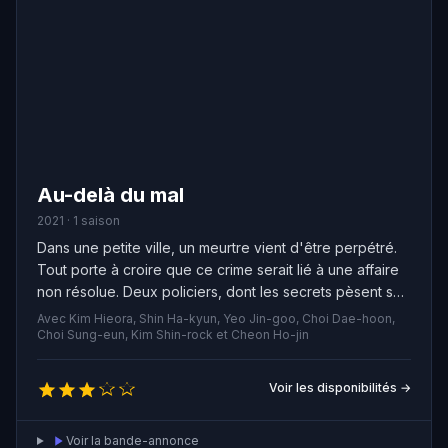
Au-delà du mal
2021 · 1 saison
Dans une petite ville, un meurtre vient d'être perpétré.
Tout porte à croire que ce crime serait lié à une affaire
non résolue. Deux policiers, dont les secrets pèsent sur
leurs épaules, se lancent dans une enquête pour
Avec Kim Hieora, Shin Ha-kyun, Yeo Jin-goo, Choi Dae-hoon,
découvrir la vérité.
Choi Sung-eun, Kim Shin-rock et Cheon Ho-jin
Voir les disponibilités →
Voir la bande-annonce