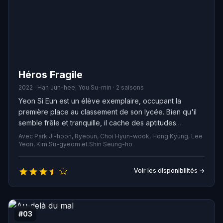
Héros Fragile
2022 · Han Jun-hee, You Su-min · 2 saisons
Yeon Si Eun est un élève exemplaire, occupant la
première place au classement de son lycée. Bien qu'il
semble frêle et tranquille, il cache des aptitudes
remarquables. Profondément opposé aux intimidations,
Avec Park Ji-hoon, Ryeoun, Choi Hyun-wook, Hong Kyung, Lee
il met à profit son intelligence et sa force pour
Yeon, Kim Su-gyeom et Shin Seung-ho
combattre la violence, tant dans son établissement qu'à
l'extérieur.
Voir les disponibilités →
#03