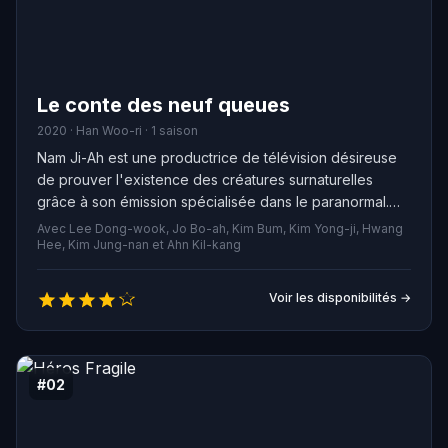
Le conte des neuf queues
2020 · Han Woo-ri · 1 saison
Nam Ji-Ah est une productrice de télévision désireuse
de prouver l'existence des créatures surnaturelles
grâce à son émission spécialisée dans le paranormal.
Cependant, quand une créature légendaire apparaît en
Avec Lee Dong-wook, Jo Bo-ah, Kim Bum, Kim Yong-ji, Hwang
ville, Nam Ji-Ah va tout mettre en œuvre pour révéler sa
Hee, Kim Jung-nan et Ahn Kil-kang
véritable nature, même si cela implique de se
rapprocher beaucoup plus près du renard à neuf
Voir les disponibilités →
queues.
#02