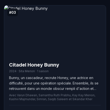
#03
Citadel Honey Bunny
2024 · Sita Menon · 1 saison
Bunny, un cascadeur, recrute Honey, une actrice en
difficulté, pour une opération spéciale. Ensemble, ils se
retrouvent dans un monde obscur rempli d'action et
d'espionnage, où les trahisons abondent. Plusieurs
Avec Varun Dhawan, Samantha Ruth Prabhu, Kay Kay Menon,
années après, Honey et Bunny font équipe une
Kashvi Majmundar, Simran, Saqib Saleem et Sikandar Kher
nouvelle fois pour assurer la protection de leur fille,