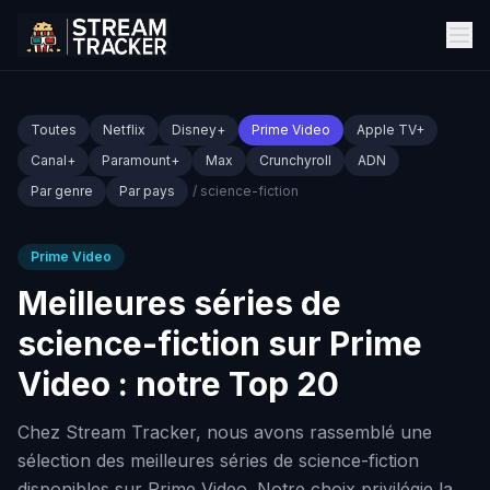
Toutes
Netflix
Disney+
Prime Video
Apple TV+
Canal+
Paramount+
Max
Crunchyroll
ADN
Par genre
Par pays
/ science-fiction
Prime Video
Meilleures séries de
science-fiction sur Prime
Video : notre Top 20
Chez Stream Tracker, nous avons rassemblé une
sélection des meilleures séries de science-fiction
disponibles sur Prime Video. Notre choix privilégie la