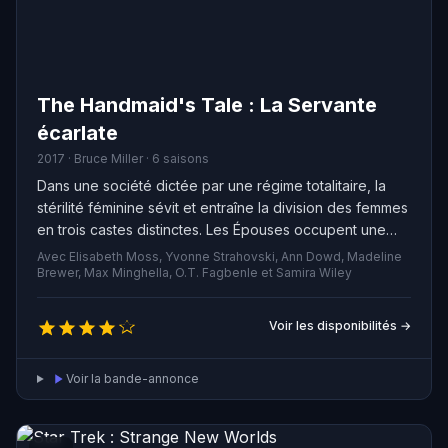
The Handmaid's Tale : La Servante
écarlate
2017 · Bruce Miller · 6 saisons
Dans une société dictée par une régime totalitaire, la
stérilité féminine sévit et entraîne la division des femmes
en trois castes distinctes. Les Épouses occupent une
position dominante au sein du foyer, tandis que les
Avec Elisabeth Moss, Yvonne Strahovski, Ann Dowd, Madeline
Marthas s'occupent de l'entretien de la maison. Les
Brewer, Max Minghella, O.T. Fagbenle et Samira Wiley
Servantes, quant à elles, ont pour rôle essentiel la
reproduction.
Voir les disponibilités →
Voir la bande-annonce