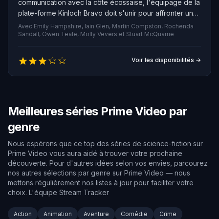
communication avec la côte écossaise, l'équipage de la
plate-forme Kinloch Bravo doit s'unir pour affronter un
danger inconnu. Tandis que les tensions montent et que
Avec Emily Hampshire, Iain Glen, Martin Compston, Rochenda
la menace qu'ils découvrent dépasse ce qu'ils auraient
Sandall, Owen Teale, Molly Vevers et Stuart McQuarrie
pu imaginer, ils doivent surmonter leurs divisions pour
espérer retourner chez eux vivants.
Voir les disponibilités →
Meilleures séries Prime Video par
genre
Nous espérons que ce top des séries de science-fiction sur
Prime Video vous aura aidé à trouver votre prochaine
découverte. Pour d'autres idées selon vos envies, parcourez
nos autres sélections par genre sur Prime Video — nous
mettons régulièrement nos listes à jour pour faciliter votre
choix. L'équipe Stream Tracker
Action
Animation
Aventure
Comédie
Crime