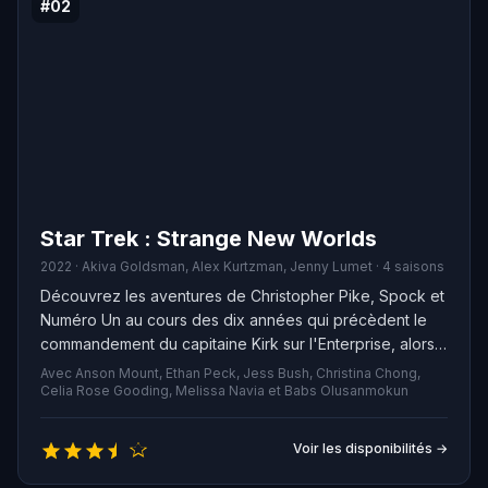
#02
Star Trek : Strange New Worlds
2022 · Akiva Goldsman, Alex Kurtzman, Jenny Lumet · 4 saisons
Découvrez les aventures de Christopher Pike, Spock et
Numéro Un au cours des dix années qui précèdent le
commandement du capitaine Kirk sur l'Enterprise, alors
qu'ils partent à la découverte de nouveaux mondes à
Avec Anson Mount, Ethan Peck, Jess Bush, Christina Chong,
travers la galaxie.
Celia Rose Gooding, Melissa Navia et Babs Olusanmokun
Voir les disponibilités →