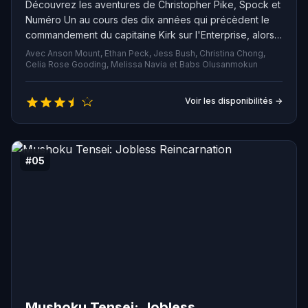
Découvrez les aventures de Christopher Pike, Spock et
Numéro Un au cours des dix années qui précèdent le
commandement du capitaine Kirk sur l'Enterprise, alors
qu'ils partent à la découverte de nouveaux mondes à
Avec Anson Mount, Ethan Peck, Jess Bush, Christina Chong,
travers la galaxie.
Celia Rose Gooding, Melissa Navia et Babs Olusanmokun
Voir les disponibilités →
#05
Mushoku Tensei: Jobless