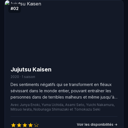
#02
Jujutsu Kaisen
2020 · 1 saison
Des sentiments négatifs qui se transforment en fléaux
sévissant dans le monde entier, pouvant entraîner les
personnes dans de terribles malheurs et même jusqu'à
la mort. Pour exorciser ces créatures, il faut un autre
Avec Junya Enoki, Yuma Uchida, Asami Seto, Yuichi Nakamura,
fléau. Yuji Itadori, un lycéen ordinaire mais doté d'une
Mitsuo Iwata, Nobunaga Shimazaki et Tomokazu Seki
force physique hors du commun, devient lui-même un
fléau après avoir mangé un des doigts du démon à
Voir les disponibilités →