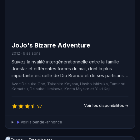
JoJo's Bizarre Adventure
2012 · 6 saisons
Suivez la rivalité intergénérationnelle entre la famille
Joestar et différentes forces du mal, dont la plus
importante est celle de Dio Brando et de ses partisans.
Nouvelle formulation : Découvrez la saga de la famille
Avec Daisuke Ono, Takehito Koyasu, Unsho Ishizuka, Fuminori
Joestar, impliquée dans une lutte séculaire contre des
Komatsu, Daisuke Hirakawa, Kenta Miyake et Yuki Kaji
ennemis acharnés, notamment le redoutable Dio Brando
et ses sbires.
Voir les disponibilités →
Voir la bande-annonce