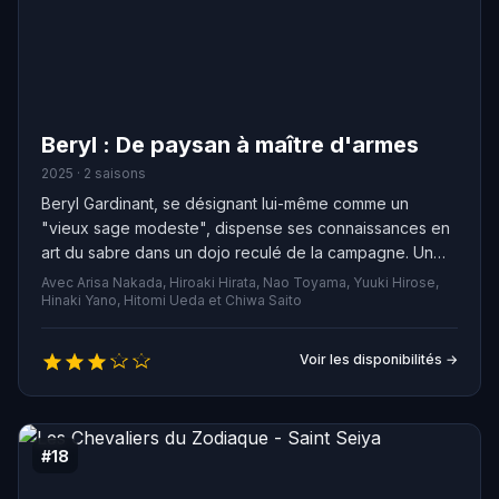
Beryl : De paysan à maître d'armes
2025 · 2 saisons
Beryl Gardinant, se désignant lui-même comme un
"vieux sage modeste", dispense ses connaissances en
art du sabre dans un dojo reculé de la campagne. Un
jour, un de ses anciens élèves, désormais renommé,
Avec Arisa Nakada, Hiroaki Hirata, Nao Toyama, Yuuki Hirose,
arrive avec une annonce surprenante : Beryl a été
Hinaki Yano, Hitomi Ueda et Chiwa Saito
choisi comme instructeur spécial pour les chevaliers de
l'Ordre de Liberion.
Voir les disponibilités →
#18