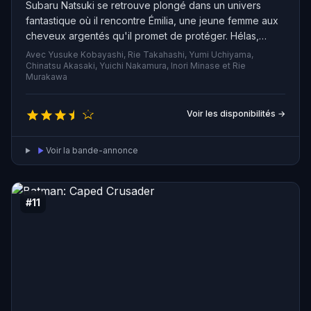
Subaru Natsuki se retrouve plongé dans un univers
fantastique où il rencontre Émilia, une jeune femme aux
cheveux argentés qu'il promet de protéger. Hélas,
Subaru perd rapidement la vie, mais il découvre qu'il
Avec Yusuke Kobayashi, Rie Takahashi, Yumi Uchiyama,
ressuscite chaque fois, revenant systématiquement à
Chinatsu Akasaki, Yuichi Nakamura, Inori Minase et Rie
Murakawa
son point de départ. Ainsi commence une lutte sans fin
pour Subaru, qui s'engage à transformer
progressivement le cours des événements à venir.
Voir les disponibilités →
Voir la bande-annonce
#11