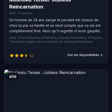
Reincarnation
2021 · 3 saisons
Un homme de 34 ans vierge et perdant est chassé de
chez lui par sa famille et se rend compte que sa vie est
complètement finie. Alors qu'il regrette d'avoir gaspillé
sa vie, un camion l'écrase et il meurt. Quand il se
Avec Yumi Uchiyama, Ai Kakuma, Daisuke Namikawa, Ai Kayano,
réveille... Il est dans un monde d'épées et de sorcellerie
Tomokazu Sugita, Konomi Kohara et Toshiyuki Morikawa
! Revenu à la vie sous la forme d'un bébé nommé
Rudeus, il décide que cette fois, il vivra une vie qu'il ne
Voir les disponibilités →
regrettera pas !
#06