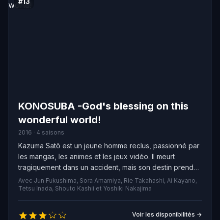
#13
KONOSUBA -God's blessing on this
wonderful world!
2016 · 4 saisons
Kazuma Satō est un jeune homme reclus, passionné par
les mangas, les animes et les jeux vidéo. Il meurt
tragiquement dans un accident, mais son destin prend
un tournant inattendu lorsqu'il se retrouve face à une
Avec Jun Fukushima, Sora Amamiya, Rie Takahashi, Ai Kayano,
déesse fascinante. Elle lui offre la chance de renaître
Tetsu Inada, Shouto Kashii et Yoshiki Nakajima
dans un monde fantastique, permettant à Kazuma
d'emporter avec lui ce qu'il désire le plus. Indécis,
Voir les disponibilités →