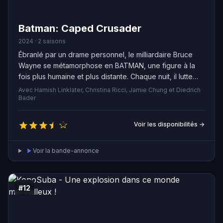
Batman: Caped Crusader
2024 · 2 saisons
Ébranlé par un drame personnel, le milliardaire Bruce
Wayne se métamorphose en BATMAN, une figure à la
fois plus humaine et plus distante. Chaque nuit, il lutte
solitairement et sans relâche contre la criminalité.
Avec Hamish Linklater, Christina Ricci, Jamie Chung et Diedrich
Bader
Voir les disponibilités →
Voir la bande-annonce
#12