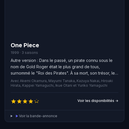
One Piece
1999 · 3 saisons
Autre version : Dans le passé, un pirate connu sous le
nom de Gold Roger était le plus grand de tous,
surnommé le "Roi des Pirates". À sa mort, son trésor, le
"One Piece", d'une valeur inestimable, a été caché sur
Avec Akemi Okamura, Mayumi Tanaka, Kazuya Nakai, Hiroaki
la "Grand Line". De nombreux pirates ont essayé de le
Hirata, Kappei Yamaguchi, Ikue Otani et Yuriko Yamaguchi
trouver, mais sont tous morts avant de l'atteindre.
Monkey D. Luffy a pour ambition de découvrir ce trésor
Voir les disponibilités →
et devenir le nouveau "Roi des Pirates". Après avoir
mangé un fruit du démon, il a acquis des pouvoirs qui
Voir la bande-annonce
l'aideront dans sa quête. Il doit cependant former un
équipage pour partir à l'aventure !