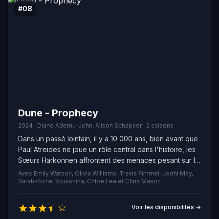
#08
Dune - Prophecy
2024 · Diane Ademu-John, Alison Schapker · 2 saisons
Dans un passé lointain, il y a 10 000 ans, bien avant que
Paul Atreides ne joue un rôle central dans l'histoire, les
Sœurs Harkonnen affrontent des menaces pesant sur le
destin de l'humanité. Leur lutte aboutit à la création de la
Avec Emily Watson, Olivia Williams, Travis Fimmel, Jodhi May,
célèbre secte Bene Gesserit.
Sarah-Sofie Boussnina, Chloe Lea et Chris Mason
Voir les disponibilités →