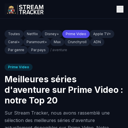
Toutes
Netflix
Disney+
Prime Video
Apple TV+
Canal+
Paramount+
Max
Crunchyroll
ADN
Par genre
Par pays
/ aventure
Prime Video
Meilleures séries
d'aventure sur Prime Video :
notre Top 20
Sur Stream Tracker, nous avons rassemblé une
sélection des meilleures séries d'aventure
actuellement disponibles sur Prime Video. Notre