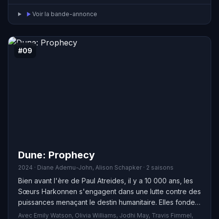
Voir la bande-annonce
#09
Dune: Prophecy
2024 · Diane Ademu-John, Alison Schapker · 2 saisons
Bien avant l'ère de Paul Atreides, il y a 10 000 ans, les
Sœurs Harkonnen s'engagent dans une lutte contre des
puissances menaçant le destin humanitaire. Elles fondent
alors un ordre emblématique qui sera appelé les Bene
Avec Emily Watson, Olivia Williams, Jodhi May, Travis Fimmel,