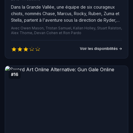
Dans la Grande Vallée, une équipe de six courageux
chiots, nommés Chase, Marcus, Rocky, Ruben, Zuma et
Stella, partent à l'aventure sous la direction de Ryder,
un jeune passionné de technologie de 10 ans.
Avec Owen Mason, Tristan Samuel, Kallan Holley, Stuart Ralston,
Ensemble, ils se dévouent à la protection de leur
Alex Thorne, Devan Cohen et Ron Pardo
communauté, plongeant dans des missions
passionnantes. Ryder est convaincu des compétences
Voir les disponibilités →
exceptionnelles de sa brigade canine, souvent affirmant
: « Aucune mission n'est trop difficile pour nous, car mes
amis sont les meilleurs ! »
#16