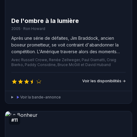
De l'ombre à la lumière
2005 · Ron Howard
Après une série de défaites, Jim Braddock, ancien
boxeur prometteur, se voit contraint d'abandonner la
compétition. L'Amérique traverse alors des moments
difficiles avec la Grande Dépression et Jim accepte de
Avec Russell Crowe, Renée Zellweger, Paul Giamatti, Craig
petits boulots pour subvenir aux besoins de sa famille.
Bierko, Paddy Considine, Bruce McGill et David Huband
Malgré tout, il ne perd pas espoir de remonter un jour
sur le ring. Par un heureux hasard, Jim est appelé à
Voir les disponibilités →
combattre le deuxième challenger mondial et, contre
toute attente, il remporte la victoire au troisième round.
Voir la bande-annonce
#11