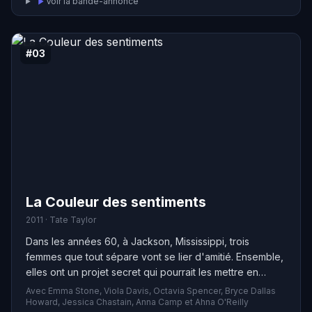
Voir la bande-annonce
#03
La Couleur des sentiments
2011 · Tate Taylor
Dans les années 60, à Jackson, Mississippi, trois
femmes que tout sépare vont se lier d'amitié. Ensemble,
elles ont un projet secret qui pourrait les mettre en
danger : écrire un livre qui bouleverse les conventions
Avec Emma Stone, Viola Davis, Octavia Spencer, Bryce Dallas
sociales de leur époque. Malgré les obstacles, leur
Howard, Jessica Chastain, Anna Camp et Ahna O'Reilly