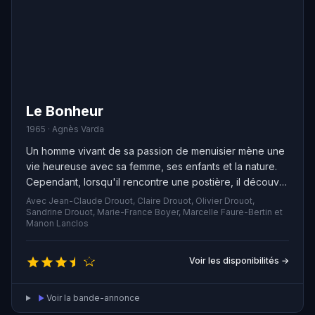
Le Bonheur
1965 · Agnès Varda
Un homme vivant de sa passion de menuisier mène une
vie heureuse avec sa femme, ses enfants et la nature.
Cependant, lorsqu'il rencontre une postière, il découvre
un nouveau bonheur. Amoureux de sa femme sans
Avec Jean-Claude Drouot, Claire Drouot, Olivier Drouot,
qu'elle ne soit jalouse, l'homme se retrouve confronté à
Sandrine Drouot, Marie-France Boyer, Marcelle Faure-Bertin et
Manon Lanclos
un drame lorsqu'elle décède tragiquement lors d'un
pique-nique en Île-de-France. Le menuisier décide alors
de vivre avec la postière et d'élever les enfants
Voir les disponibilités →
ensemble, tout en continuant d'aller en pique-nique
chaque automne.
Voir la bande-annonce