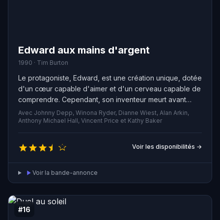
Edward aux mains d'argent
1990 · Tim Burton
Le protagoniste, Edward, est une création unique, dotée
d'un cœur capable d'aimer et d'un cerveau capable de
comprendre. Cependant, son inventeur meurt avant
d'avoir terminé son travail, laissant Edward avec des
Avec Johnny Depp, Winona Ryder, Dianne Wiest, Alan Arkin,
lames et des instruments tranchants à la place de doigts.
Anthony Michael Hall, Vincent Price et Kathy Baker
Voir les disponibilités →
Voir la bande-annonce
#16