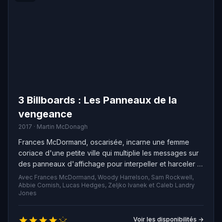
3 Billboards : Les Panneaux de la
vengeance
2017 · Martin McDonagh
Frances McDormand, oscarisée, incarne une femme
coriace d'une petite ville qui multiplie les messages sur
des panneaux d'affichage pour interpeller et harceler la
police locale à propos du meurtre de sa fille.
Avec Frances McDormand, Woody Harrelson, Sam Rockwell,
Abbie Cornish, Lucas Hedges, Zeljko Ivanek et Caleb Landry
Jones
Voir les disponibilités →