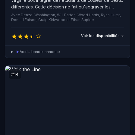
Virginie doit intégrer des étudiants de couleur de peaux
différentes. Cette décision ne fait qu'aggraver les
tensions raciales de la ville, notamment au sein de
Avec Denzel Washington, Will Patton, Wood Harris, Ryan Hurst,
l'équipe de football et son entraîneur blanc qui doit
Donald Faison, Craig Kirkwood et Ethan Suplee
désormais travailler sous la supervision d'un afro-
américain. Malgré leurs différences, les deux hommes
Voir les disponibilités →
finissent par trouver un terrain d'entente et transmettent
aux joueurs des valeurs qui leur permettent de devenir
Voir la bande-annonce
des champions respectés.
#14