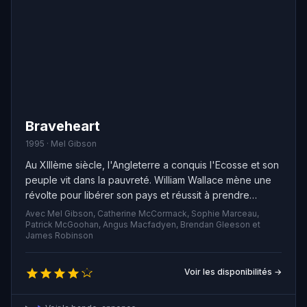
Braveheart
1995 · Mel Gibson
Au XIIIème siècle, l'Angleterre a conquis l'Ecosse et son
peuple vit dans la pauvreté. William Wallace mène une
révolte pour libérer son pays et réussit à prendre
possession de plusieurs châteaux. Malheureusement,
Avec Mel Gibson, Catherine McCormack, Sophie Marceau,
les nobles écossais ne soutiennent pas la cause de leur
Patrick McGoohan, Angus Macfadyen, Brendan Gleeson et
James Robinson
héros et le trahissent à deux reprises…
Voir les disponibilités →