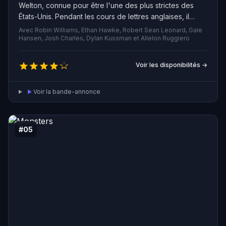
Welton, connue pour être l'une des plus strictes des
États-Unis. Pendant les cours de lettres anglaises, il
rencontre M. Keating, un professeur qui enseigne d'une
Avec Robin Williams, Ethan Hawke, Robert Sean Leonard, Gale
manière différente, en encourageant ses élèves à
Hansen, Josh Charles, Dylan Kussman et Allelon Ruggiero
penser par eux-mêmes et à briser les conventions
sociales. Cette rencontre change non seulement la vie
Voir les disponibilités →
de Todd, mais aussi celle de ses amis.
Voir la bande-annonce
#05