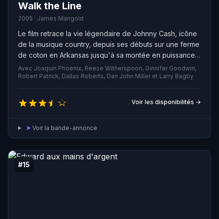
Walk the Line
2005 · James Mangold
Le film retrace la vie légendaire de Johnny Cash, icône
de la musique country, depuis ses débuts sur une ferme
de coton en Arkansas jusqu'à sa montée en puissance
avec Sun Records à Memphis, où il a enregistré aux
Avec Joaquin Phoenix, Reese Witherspoon, Ginnifer Goodwin,
côtés d'Elvis Presley, Jerry Lee Lewis et Carl Perkins.
Robert Patrick, Dallas Roberts, Dan John Miller et Larry Bagby
Voir les disponibilités →
Voir la bande-annonce
#15