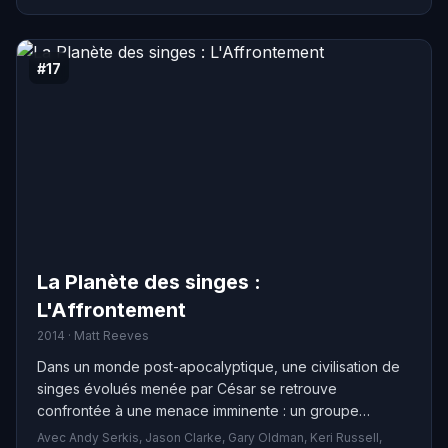
résiste à ses avances autant qu'elle peut, mais finit par
succomber à Lewt, ce qui provoque un conflit
dramatique dans la famille McCanles.
#17
La Planète des singes :
L'Affrontement
2014 · Matt Reeves
Dans un monde post-apocalyptique, une civilisation de
singes évolués menée par César se retrouve
confrontée à une menace imminente : un groupe
d'humains a survécu à un virus qui a décimé la
Avec Andy Serkis, Jason Clarke, Gary Oldman, Keri Russell,