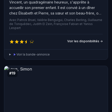
Vincent, un quadragénaire heureux, s'apprête à
accueillir son premier enfant. Il est convié à un dîner
chez Élisabeth et Pierre, sa sœur et son beau-frère, où
il retrouve Claude, un ami de longue date. Tous sont
Avec Patrick Bruel, Valérie Benguigui, Charles Berling, Guillaume
impatients d'en savoir plus sur son rôle imminent de
de Tonquédec, Judith El Zein, Françoise Fabian et Yaniss
Lespert
père, mais lorsque Vincent révèle le nom qu'il a choisi
pour son enfant à naître, la situation prend une tournure
inattendue et chaotique.
Voir les disponibilités →
Voir la bande-annonce
#19