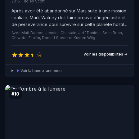
2015 · Ridley Scott
Après avoir été abandonné sur Mars suite à une mission
spatiale, Mark Watney doit faire preuve d'ingéniosité et
de persévérance pour survivre sur cette planète hostile
avec des ressources limitées. Pendant ce temps, la
Avec Matt Damon, Jessica Chastain, Jeff Daniels, Sean Bean,
NASA et une équipe de scientifiques travaillent pour le
Chiwetel Ejiofor, Donald Glover et Kristen Wiig
ramener sur Terre, tandis que ses coéquipiers
cherchent secrètement à organiser une mission de
Voir les disponibilités →
sauvetage audacieuse mais dangereuse.
Voir la bande-annonce
#10