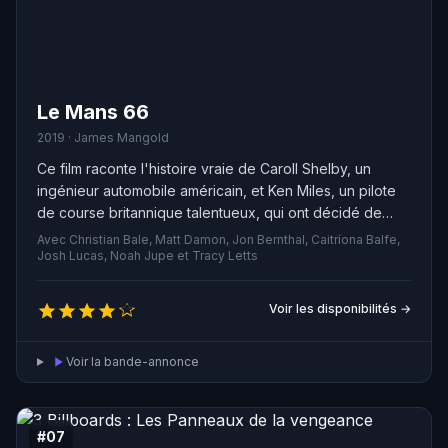
Le Mans 66
2019 · James Mangold
Ce film raconte l'histoire vraie de Caroll Shelby, un
ingénieur automobile américain, et Ken Miles, un pilote
de course britannique talentueux, qui ont décidé de
travailler ensemble pour construire une voiture de
Avec Christian Bale, Matt Damon, Jon Bernthal, Caitríona Balfe,
course révolutionnaire pour Ford Motor Company.
Josh Lucas, Noah Jupe et Tracy Letts
Malgré les défis et les obstacles, ils ont travaillé sans
relâche pour créer un bolide capable de vaincre la
Voir les disponibilités →
célèbre écurie d'Enzo Ferrari lors des 24 heures du
Mans en 1966. Leur détermination et leur passion les ont
Voir la bande-annonce
aidés à surmonter les difficultés, mais ils ont également
dû affronter leurs propres démons pour accomplir leur
mission.
#07