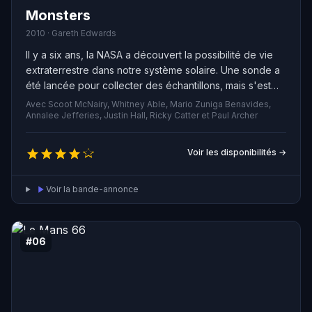
Monsters
2010 · Gareth Edwards
Il y a six ans, la NASA a découvert la possibilité de vie
extraterrestre dans notre système solaire. Une sonde a
été lancée pour collecter des échantillons, mais s'est
écrasée lors de sa rentrée dans l'atmosphère au-
Avec Scoot McNairy, Whitney Able, Mario Zuniga Benavides,
dessus de l'Amérique centrale. Peu de temps après, de
Annalee Jefferies, Justin Hall, Ricky Catter et Paul Archer
nouvelles formes de vie ont commencé à apparaître et
la moitié du Mexique a été mise en quarantaine en tant
Voir les disponibilités →
que zone infectée. Aujourd'hui, les armées américaine
et mexicaine luttent toujours pour contenir "les
Voir la bande-annonce
créatures", tandis qu'un journaliste accepte d'escorter
un touriste ébranlé à travers la zone infectée du
Mexique jusqu'à la sécurité de la frontière américaine.
#06