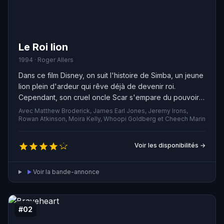
Le Roi lion
1994 · Roger Allers
Dans ce film Disney, on suit l'histoire de Simba, un jeune
lion plein d'ardeur qui rêve déjà de devenir roi.
Cependant, son cruel oncle Scar s'empare du pouvoir,
évinçant ainsi Simba de sa place légitime. Celui-ci
Avec Matthew Broderick, James Earl Jones, Jeremy Irons,
décide alors de profiter de la vie avec ses étranges
Rowan Atkinson, Moira Kelly, Whoopi Goldberg et Cheech Marin
amis Timon et Pumbaa, oubliant ainsi ses responsabilités
royales. Mais le moment arrive où il doit faire face à son
Voir les disponibilités →
destin, affronter Scar, et reprendre sa place dans la
Grande Roue de la Vie.
Voir la bande-annonce
#02