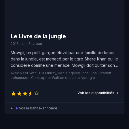
Le Livre de la jungle
2016 · Jon Favreau
Mowgli, un petit garçon élevé par une famille de loups
dans la jungle, est menacé par le tigre Shere Khan qui le
considère comme une menace. Mowgli doit quitter son
foyer et commence un voyage à la découverte de soi
Avec Neel Sethi, Bill Murray, Ben Kingsley, Idris Elba, Scarlett
guidé par la panthère Bagheera et l'ours Baloo. En
Johansson, Christopher Walken et Lupita Nyong'o
chemin, il rencontre des créatures telles que Kaa, un
python hypnotique et le Roi Louie qui veut découvrir le
Voir les disponibilités →
secret de la fleur rouge et insaisissable : le feu.
Voir la bande-annonce