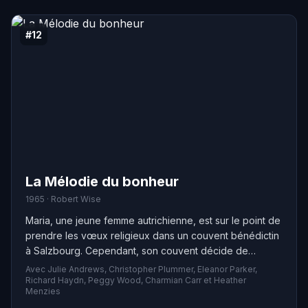
#12
La Mélodie du bonheur
1965 · Robert Wise
Maria, une jeune femme autrichienne, est sur le point de
prendre les vœux religieux dans un couvent bénédictin
à Salzbourg. Cependant, son couvent décide de
l'envoyer dans une famille en tant que gouvernante
Avec Julie Andrews, Christopher Plummer, Eleanor Parker,
pour s'occuper de sept enfants. Le père de famille,
Richard Haydn, Peggy Wood, Charmian Carr et Heather
Menzies
veuf et capitaine de son état, est au départ distant avec