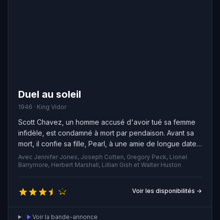
Duel au soleil
1946 · King Vidor
Scott Chavez, un homme accusé d'avoir tué sa femme
infidèle, est condamné à mort par pendaison. Avant sa
mort, il confie sa fille, Pearl, à une amie de longue date
nommée Laura Belle McCanles, vivant avec son mari et
Avec Jennifer Jones, Joseph Cotten, Gregory Peck, Lionel
ses deux fils dans un ranch au Texas. Bien que Pearl
Barrymore, Herbert Marshall, Lillian Gish et Walter Huston
soit chaleureusement accueillie par les fils de Laura
Belle, son père adoptif n'est pas aussi accueillant.
Voir les disponibilités →
Jesse, le fils aîné, s'éprend de Pearl en secret, mais
son frère Lewt, charmeur impénitent tente de la séduire
Voir la bande-annonce
ouvertement. Pearl, jurant d'être une jeune fille honnête,