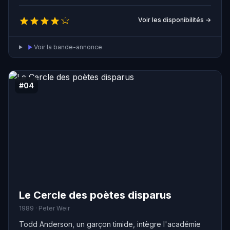
solidarité va grandir et elles auront le courage de défier
l'ordre établi et de confronter les résistants du
Voir les disponibilités →
changement dans leur ville.
Voir la bande-annonce
#04
Le Cercle des poètes disparus
1989 · Peter Weir
Todd Anderson, un garçon timide, intègre l'académie