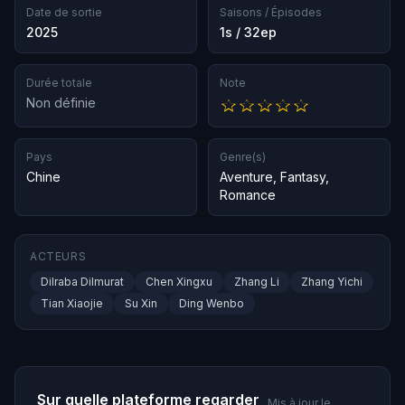
Date de sortie
Saisons / Épisodes
2025
1s / 32ep
Durée totale
Note
Non définie
Pays
Genre(s)
Chine
Aventure
,
Fantasy
,
Romance
ACTEURS
Dilraba Dilmurat
Chen Xingxu
Zhang Li
Zhang Yichi
Tian Xiaojie
Su Xin
Ding Wenbo
Sur quelle plateforme regarder
Mis à jour le