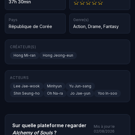
37h 30min
Pays
Genre(s)
République de Corée
Action
,
Drame
,
Fantasy
CRÉATEUR(S)
Hong Mi-ran
Hong Jeong-eun
ACTEURS
Lee Jae-wook
Minhyun
Yu Jun-sang
Shin Seung-ho
Oh Na-ra
Jo Jae-yun
Yoo In-soo
Sur quelle plateforme regarder
Mis à jour le
02/08/2026
Alchemy of Souls
?