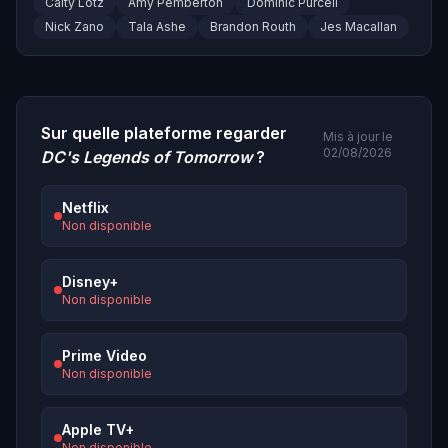
Caity Lotz
Amy Pemberton
Dominic Purcell
Nick Zano
Tala Ashe
Brandon Routh
Jes Macallan
Sur quelle plateforme regarder
Mis à jour le
02/08/2026
DC's Legends of Tomorrow
?
Netflix
Non disponible
Disney+
Non disponible
Prime Video
Non disponible
Apple TV+
Non disponible