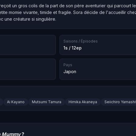
eçoit un gros colis de la part de son père aventurier qui parcourt l
te momie vivante, timide et fragile. Sora décide de l'accueillir chez l
c une créature si singulière.
Saisons / Épisodes
1s / 12ep
Pays
Japon
Ai Kayano
Mutsumi Tamura
Himika Akaneya
Seiichiro Yamashi
 a Mummy
?