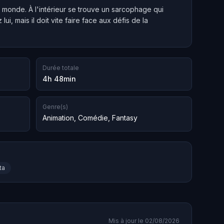
e monde. À l'intérieur se trouve un sarcophage qui
ui, mais il doit vite faire face aux défis de la
Durée totale
4h 48min
Genre(s)
Animation
,
Comédie
,
Fantasy
ta
Mis à jour le 02/08/2026