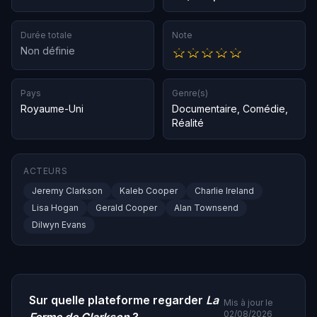
Durée totale
Note
Non définie
Pays
Genre(s)
Royaume-Uni
Documentaire
,
Comédie
,
Réalité
ACTEURS
Jeremy Clarkson
Kaleb Cooper
Charlie Ireland
Lisa Hogan
Gerald Cooper
Alan Townsend
Dilwyn Evans
Sur quelle plateforme regarder
La
Mis à jour le
02/08/2026