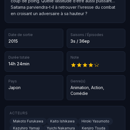
coup de poing. Quelle lassitude d’être aussi puissant…
Saitama parviendra-t-il à retrouver l’ivresse du combat
en croisant un adversaire à sa hauteur ?
Date de sortie
Saisons / Épisodes
2015
3s / 36ep
Durée totale
Note
14h 24min
Pays
Genre(s)
Japon
Animation
,
Action
,
Comédie
ACTEURS
Makoto Furukawa
Kaito Ishikawa
Hiroki Yasumoto
Kazuhiro Yamaji
Yuichi Nakamura
Kenjiro Tsuda