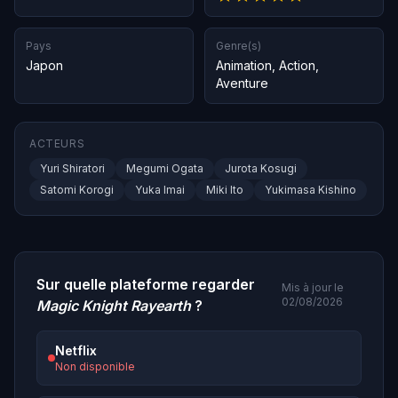
Pays
Genre(s)
Japon
Animation
,
Action
,
Aventure
ACTEURS
Yuri Shiratori
Megumi Ogata
Jurota Kosugi
Satomi Korogi
Yuka Imai
Miki Ito
Yukimasa Kishino
Sur quelle plateforme regarder
Mis à jour le
02/08/2026
Magic Knight Rayearth
?
Netflix
Non disponible