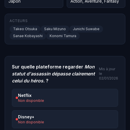
Japon
Action
,
Aventure
,
Fantasy
ACTEURS
Takeo Otsuka
Saku Mizuno
Junichi Suwabe
Sanae Kobayashi
Konomi Tamura
Sur quelle plateforme regarder
Mon
Mis à jour
statut d'assassin dépasse clairement
le
02/01/2026
celui du héros.
?
Netflix
Non disponible
Disney+
Non disponible