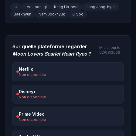
IU
Lee Joon-gi
Kang Ha-neul
Hong Jong-hyun
Baekhyun
Nam Joo-hyuk
Ji Soo
Sur quelle plateforme regarder
Mis à jour le
02/08/2026
Moon Lovers Scarlet Heart Ryeo
?
Netflix
Non disponible
Disney+
Non disponible
Prime Video
Non disponible