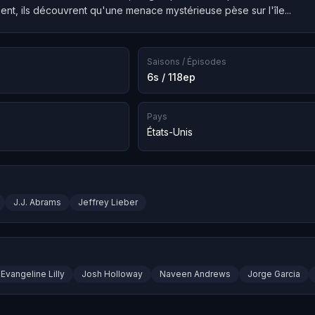
ent, ils découvrent qu'une menace mystérieuse pèse sur l'île...
Saisons / Épisodes
6s / 118ep
Pays
États-Unis
J.J. Abrams
Jeffrey Lieber
Evangeline Lilly
Josh Holloway
Naveen Andrews
Jorge Garcia