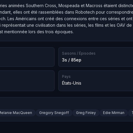
éries animées Southern Cross, Mospeada et Macross étaient distincte
ndant, elles ont été rassemblées dans Robotech pour correspondr
ch. Les Américains ont créé des connexions entre ces séries et ont 
i représentait une civilisation dans les séries, les films et les OA
st mentionnée lors des trois époques.
Saisons / Épisodes
3s / 85ep
Pays
États-Unis
Melanie MacQueen
Gregory Snegoff
Greg Finley
Edie Mirman