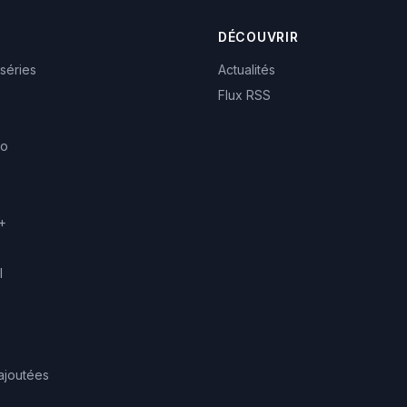
DÉCOUVRIR
 séries
Actualités
Flux RSS
eo
+
l
ajoutées