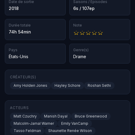
Date de sortie
Saisons / Épisodes
2018
6s / 107ep
Durée totale
Note
74h 54min
Pays
Genre(s)
États-Unis
Drame
CRÉATEUR(S)
Amy Holden Jones
Hayley Schore
Roshan Sethi
ACTEURS
Matt Czuchry
Manish Dayal
Bruce Greenwood
Malcolm-Jamal Warner
Emily VanCamp
Tasso Feldman
Shaunette Renée Wilson