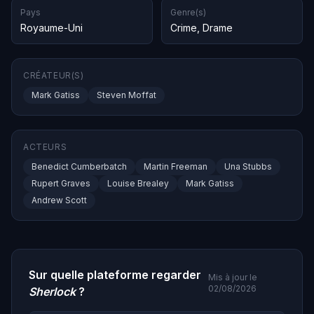
Pays
Genre(s)
Royaume-Uni
Crime
,
Drame
CRÉATEUR(S)
Mark Gatiss
Steven Moffat
ACTEURS
Benedict Cumberbatch
Martin Freeman
Una Stubbs
Rupert Graves
Louise Brealey
Mark Gatiss
Andrew Scott
Sur quelle plateforme regarder
Mis à jour le
02/08/2026
Sherlock
?