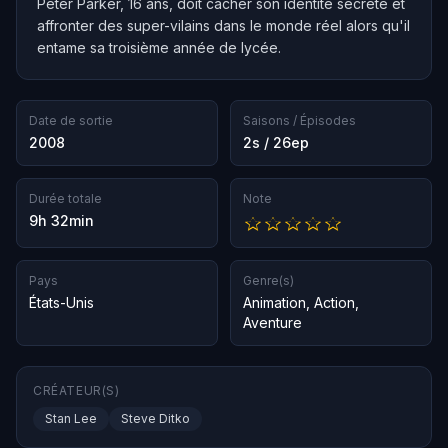
Peter Parker, 16 ans, doit cacher son identité secrète et
affronter des super-vilains dans le monde réel alors qu'il
entame sa troisième année de lycée.
Date de sortie
Saisons / Épisodes
2008
2s / 26ep
Durée totale
Note
9h 32min
Pays
Genre(s)
États-Unis
Animation
,
Action
,
Aventure
CRÉATEUR(S)
Stan Lee
Steve Ditko