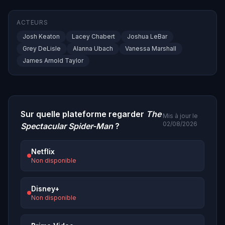
ACTEURS
Josh Keaton
Lacey Chabert
Joshua LeBar
Grey DeLisle
Alanna Ubach
Vanessa Marshall
James Arnold Taylor
Sur quelle plateforme regarder
The
Mis à jour le
02/08/2026
Spectacular Spider-Man
?
Netflix
Non disponible
Disney+
Non disponible